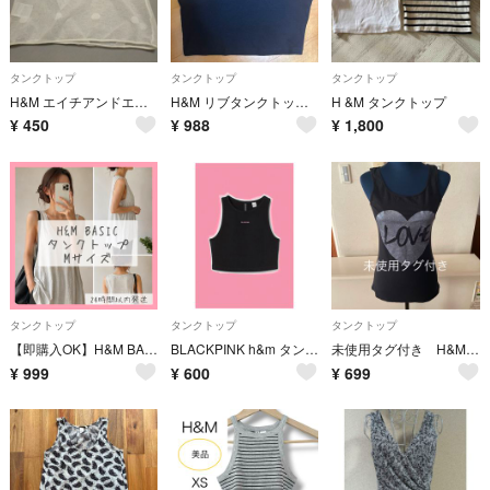
タンクトップ
タンクトップ
タンクトップ
H&M エイチアンドエム ホワイト ドットメッシュタンクトップ XSサイズ
H&M リブタンクトップ ブラック
H &M タンクトップ
¥
450
¥
988
¥
1,800
タンクトップ
タンクトップ
タンクトップ
【即購入OK】H&M BASIC タンクトップ グレー トップス ノースリーブ Mサイズ エイチアンドエム
BLACKPINK h&m タンクトップ トップス エイチアンドエム ブルピン
未使用タグ付き H&M エイチアンドエム レディース サイズ170
¥
999
¥
600
¥
699