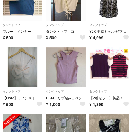
タンクトップ
タンクトップ
タンクトップ
ブルー インナー
タンクトップ 白
Y2K 平成ギャル ゼブラ柄 肩編み ノースリーブ カットソー グランジ
¥
500
¥
500
¥
4,999
タンクトップ
タンクトップ
タンクトップ
【H&M】ラインストーンストラップ クロップドトップス ビスチェ Lサイズ相当
H&M リブ編みラベンダータンクトップ XS アシンメトリー
【2着セット】美品！ H&M リブ ハイネック ノースリーブ カットソー
¥
500
¥
1,000
¥
1,899