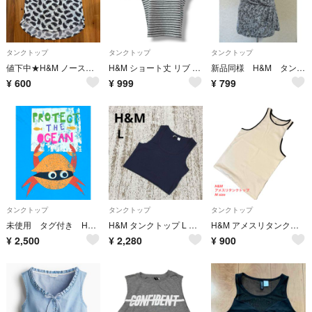
タンクトップ
タンクトップ
タンクトップ
値下中★H&M ノースリーブトップス リーフ柄 モノトーン レディース
H&M ショート丈 リブ アメリカンスリーブ ボーダー グレー系 XS アメスリ
新品同様 H&M タンクトップ 白×黒 総柄 S
¥
600
¥
999
¥
799
タンクトップ
タンクトップ
タンクトップ
未使用 タグ付き H&M タンクトップ 薄手 カニ ブルー
H&M タンクトップ L 紺 ショート丈 シンプル ノースリーブ 夏
H&M アメスリタンクトップ
¥
2,500
¥
2,280
¥
900