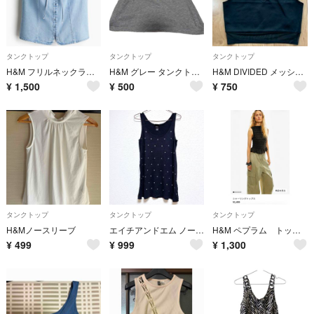
タンクトップ
タンクトップ
タンクトップ
H&M フリルネックラインベスト
H&M グレー タンクトップ Mサイズ
H&M DIVIDED メッシュ タンクトップ ブラック S
¥
1,500
¥
500
¥
750
タンクトップ
タンクトップ
タンクトップ
H&Mノースリーブ
エイチアンドエム ノースリーブ ドット柄 M 黒 ラインストーン お出かけ 古着
H&M ペプラム トップス ノースリーブ
¥
499
¥
999
¥
1,300