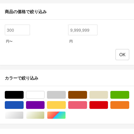
商品の価格で絞り込み
円〜
円
カラーで絞り込み
ブラック/黒色系
ホワイト/白色系
グレー/灰色系
ブラウン/茶色系
ベージュ系
グ
ブルー・ネイビー/青色系
パープル/紫色系
イエロー/黄色系
ピンク/桃色系
レッド/赤色系
オ
シルバー/銀色系
ゴールド/金色系
マルチカラー