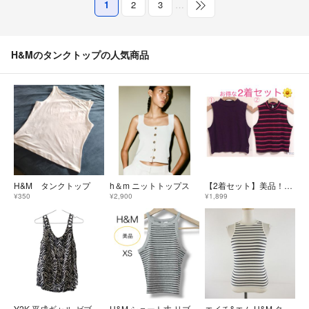
1
2
3
…
H&Mのタンクトップの人気商品
H&M タンクトップ
h＆m ニットトップス
【2着セット】美品！ H&M リブ ハイネック ノースリーブ カットソー
¥350
¥2,900
¥1,899
Y2K 平成ギャル ゼブラ柄 肩編み ノースリーブ カットソー グランジ
H&M ショート丈 リブ アメリカンスリーブ ボーダー グレー系 XS アメスリ
エイチ&エム H&M タンクトップ ボーダー オフホワイト 白 S *T715