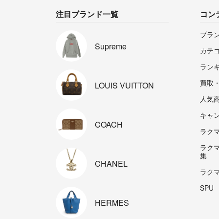
注目ブランド一覧
コン
ブラ
Supreme
カテ
ラン
買取
LOUIS
VUITTON
人気
キャ
COACH
ラクマp
ラク
集
CHANEL
ラク
SPU
HERMES