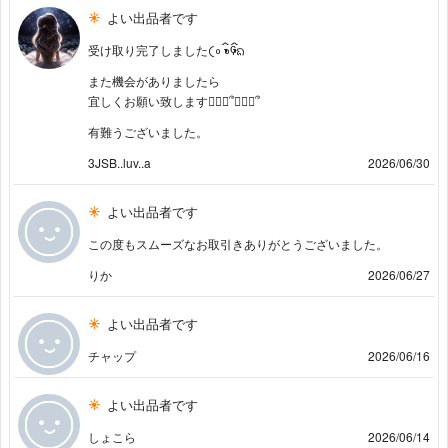
よい出品者です
受け取り完了しました𛰙᭜𖫴𖫰𖫱𖫳𖫲𖫲𖫳𖫴𖫰𖫱꛰ ᭜𖫴𖫰𖫱𖫳𖫲𖫲𖫳𖫴𖫰𖫱꛰ʕᨦ
また機会がありましたら
宜しくお願い致します🙇🏻‍♀️՞🙇🏻‍♀️՞
有難うございました。
3JSB..luv..a
2026/06/30
よい出品者です
この度もスムーズなお取引きありがとうございました。
りか
2026/06/27
よい出品者です
チャップ
2026/06/16
よい出品者です
しょこら
2026/06/14