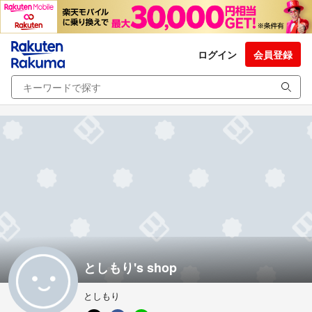
ログイン
会員登録
としもり's shop
としもり