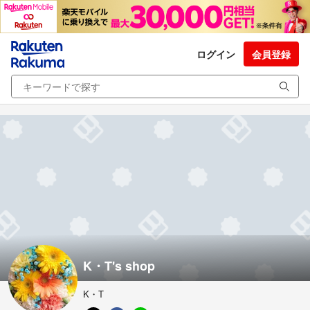
ログイン
会員登録
K・T's shop
K・T