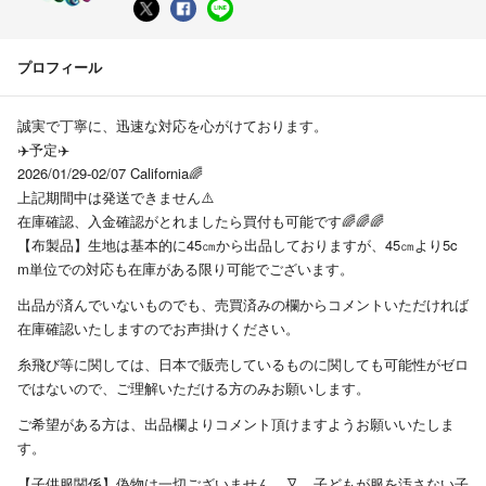
プロフィール
誠実で丁寧に、迅速な対応を心がけております。
✈️予定✈️
2026/01/29-02/07 California🌈
上記期間中は発送できません⚠️
在庫確認、入金確認がとれましたら買付も可能です🌈🌈🌈
【布製品】生地は基本的に45㎝から出品しておりますが、45㎝より5c
m単位での対応も在庫がある限り可能でございます。
出品が済んでいないものでも、売買済みの欄からコメントいただければ
在庫確認いたしますのでお声掛けください。
糸飛び等に関しては、日本で販売しているものに関しても可能性がゼロ
ではないので、ご理解いただける方のみお願いします。
ご希望がある方は、出品欄よりコメント頂けますようお願いいたしま
す。
【子供服関係】偽物は一切ございません。又、子どもが服を汚さない子