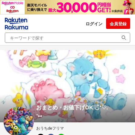
ログイン
会員登録
おまとめ・お値下げOK ◡̈*♡.
°⑅
おうちdeフリマ