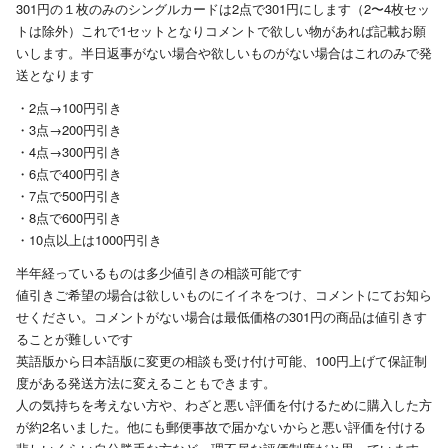
301円の１枚のみのシングルカードは2点で301円にします（2〜4枚セッ
トは除外）これで1セットとなりコメントで欲しい物があれば記載お願
いします。半日返事がない場合や欲しいものがない場合はこれのみで発
送となります
・2点→100円引き
・3点→200円引き
・4点→300円引き
・6点で400円引き
・7点で500円引き
・8点で600円引き
・10点以上は1000円引き
半年経っているものは多少値引きの相談可能です
値引きご希望の場合は欲しいものにイイネをつけ、コメントにてお知ら
せください。コメントがない場合は最低価格の301円の商品は値引きす
ることが難しいです
英語版から日本語版に変更の相談も受け付け可能、100円上げて保証制
度がある発送方法に変えることもできます。
人の気持ちを考えない方や、わざと悪い評価を付けるために購入した方
が約2名いました。他にも郵便事故で届かないからと悪い評価を付ける