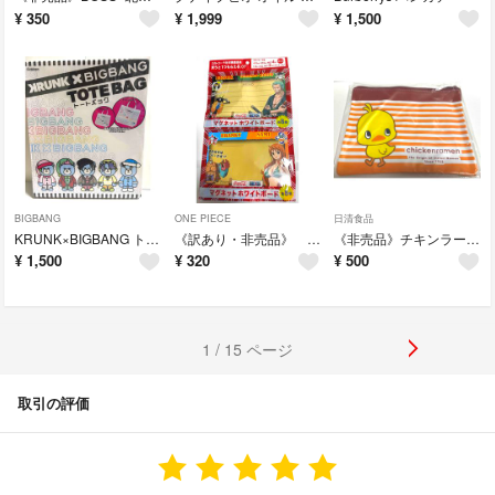
¥
350
¥
1,999
¥
1,500
BIGBANG
ONE PIECE
日清食品
KRUNK×BIGBANG トートバッグ
《訳あり・非売品》 コカ・コーラ ワンピース コラボ マグネットホワイトボード 2種
《非売品》チキンラーメン ひよこちゃん オリジナルクリアポーチ
¥
1,500
¥
320
¥
500
1 / 15 ページ
取引の評価