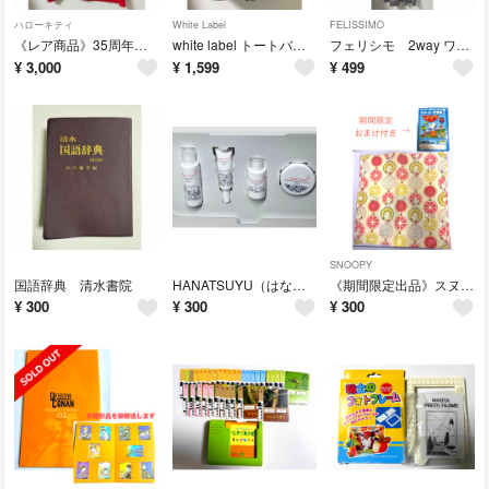
ハローキティ
White Label
FELISSIMO
《レア商品》35周年記念 ハローキティ tシャツ Lサイズ
white label トートバッグ
フェリシモ 2way ワンピース Mサイズ
¥
3,000
¥
1,599
¥
499
SNOOPY
国語辞典 清水書院
HANATSUYU（はなつゆ）トライアルセット
《期間限定出品》スヌーピー トートバッグ フルーツ柄 ＊自由帳付き
¥
300
¥
300
¥
300