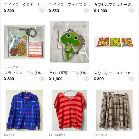
マイメロ クロミ サテンポーチ モスバーガー 福袋 2026
マイメロ フェイスポーチ付きエコバッグ モスバーガー 福袋 2026
カプセルフロッキーズ たまごっち まめっち＆めめっち
¥
500
¥
550
¥
1,000
リラックマ
リラックマ アクリルキーホルダー しまむら
ケロロ軍曹 アクリルキーホルダー
ふなっしー ステッカー 3枚セット
¥
800
¥
1,000
¥
300
UNIQLO
FELISSIMO
PINK-latte