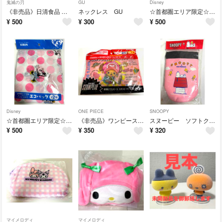
鬼滅の刃
GU
Disney
《非売品》日清食品 鬼滅の刃 ひよこちゃん アクリルスタンド 2点セット 炭治郎 杏寿郎
ネックレス GU
☆首都圏エリア限定☆キリンオリジナルディズニーデザイン エコバッグ
¥
500
¥
300
¥
500
Disney
ONE PIECE
SNOOPY
☆首都圏エリア限定☆キリンオリジナルディズニーデザイン エコバッグ
《非売品》ワンピース メッシュポーチ付き レジャーポーチ コカコーラコラボ
スヌーピー ソフトクーラーバッグ ボトルタイプ S
¥
500
¥
350
¥
320
マイメロディ
マイメロディ