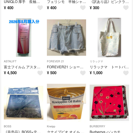
UNIQLO 厚手 長袖シャツ Sサイズ
フェリシモ 半袖シャツ Mサイズ
《訳あり品》ピンクラテ スカート Mサイズ
¥
400
¥
400
¥
300
ASTALIFT
FOREVER 21
リラックマ
富士フイルム アスタリフト ザ セラム リンクルリペア 朝用 5g
FOREVER21 ショートパンツ
リラックマ トートバッグ しまむら
¥
4,500
¥
500
¥
1,000
BOSS
Kneipp
BURBERRY
《非売品》BOSS×北欧、暮らしの道具店 コラボ オリジナルエコバッグ
クナイプビオ オイル バーム 50g フェイス&ボディ用
Burberrys ハンカチ