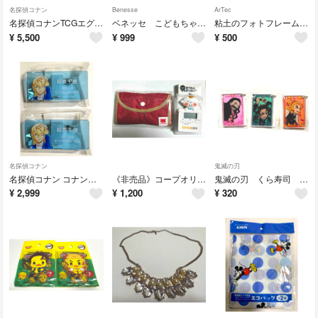
名探偵コナン
Benesse
ArTec
名探偵コナンTCGエグゼクティブコレクション（02）Highway in 2026
ベネッセ こどもちゃれんじ きいて はっけん！ なきごえナビ
粘土のフォトフレーム ねんど工作シリーズ
¥
5,500
¥
999
¥
500
名探偵コナン
鬼滅の刃
名探偵コナン コナンランド コナンアプリ アクリルネームバッジ 萩原千速 ２つセット
《非売品》コープオリジナル エコバッグ キッチンタイマー
鬼滅の刃 くら寿司 コラボ キーホルダー 3点セット 炭治郎 禰󠄀豆子 杏寿郎
¥
2,999
¥
1,200
¥
320