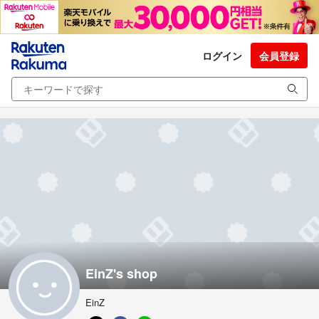
ログイン
会員登録
EinZ's shop
EinZ