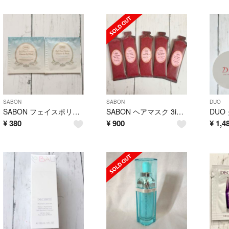
SABON
SABON
DUO
SABON フェイスポリッシャー リフレッシング 2包
SABON ヘアマスク 3in1 グリーン•ローズ 5包
¥
380
¥
900
¥
1,4