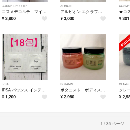
COSME DECORTE
ALBION
COSME
コスメデコルテ マイクロバーム ローション ミスト
アルビオン エクラフチュール t 20ml
¥
3,800
¥
3,000
¥
301
IPSA
BOTANIST
CLAYG
IPSA バウンス インテンス クリーム 18包
ボタニスト ボディスクラブ 2種
¥
1,200
¥
2,980
¥
2,9
1 / 35 ページ