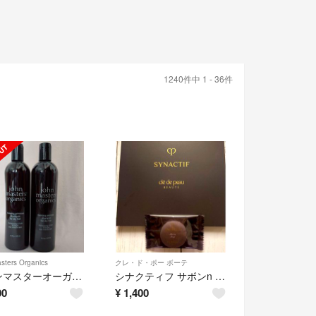
1240件中 1 - 36件
sters Organics
クレ・ド・ポー ボーテ
ジョンマスターオーガニック シャンプー 473ml 2本
シナクティフ サボンn 6g
00
¥
1,400