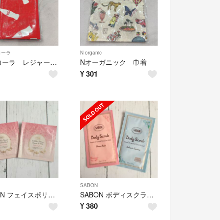
コーラ
N organic
コカコーラ レジャーシート
Nオーガニック 巾着
¥
301
SABON
SABON フェイスポリッシャー 2包
SABON ボディスクラブ サンプル 2包
¥
380