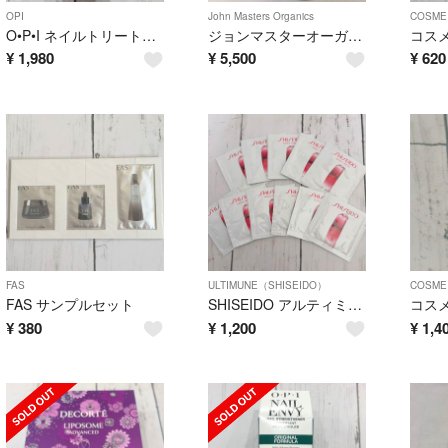
OPI
John Masters Organics
COSME
O•P•I ネイルトリートメント 15ml
ジョンマスターオーガニック シャンプー 473ml 2本
¥
1,980
¥
5,500
¥
620
FAS
ULTIMUNE（SHISEIDO）
COSME
FAS サンプルセット
SHISEIDO アルティミューン 11包
¥
380
¥
1,200
¥
1,4