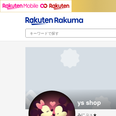
ys shop
みにぷぅ★