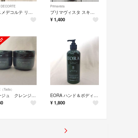
 DECORTE
Primavista
★コスメデコルテ リポソーム 2包★
プリマヴィスタ スキンプロテクトベース 8.5ml
¥
1,400
E（Tada）
クレージュ クレンジングバーム 2個
EORA ハンド＆ボディクリーム 370g
80
¥
1,800