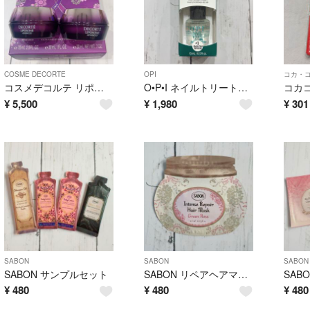
COSME DECORTE
OPI
コカ・
コスメデコルテ リポソーム アドバンスト リペアクリーム 20g 2個
O•P•I ネイルトリートメント 15ml
¥
5,500
¥
1,980
¥
301
SABON
SABON
SABON
SABON サンプルセット
SABON リペアヘアマスク サンプル
¥
480
¥
480
¥
480