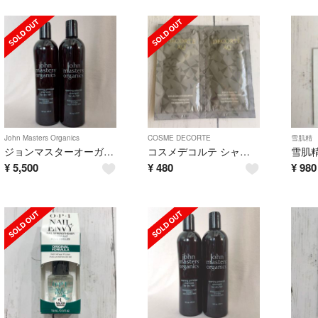
John Masters Organics
COSME DECORTE
雪肌精
ジョンマスターオーガニック シャンプー 473ml 2本
コスメデコルテ シャンプー＆トリートメント
雪肌
¥
5,500
¥
480
¥
980