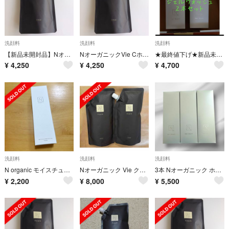
洗顔料
洗顔料
洗顔料
【新品未開封品】NオーガニックVie Cホイップフォーム
NオーガニックVie Cホイップフォーム
★最終値下げ★新品未開封 N organic ホワイトクリアジェルウォッシュ２本
¥
4,250
¥
4,250
¥
4,700
洗顔料
洗顔料
洗顔料
N organic モイスチュア&バランシング フォーム 洗顔料 100g
Nオーガニック Vie クリアホイップフォーム リフィル 300ml
3本 Nオーガニック ホワイトクリアジェルウォッシュ 150g 洗顔料
¥
2,200
¥
8,000
¥
5,500