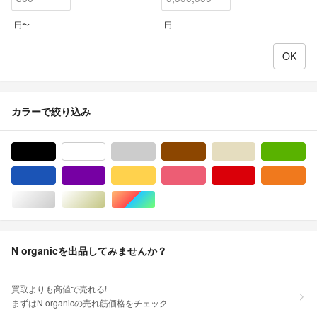
円〜
円
カラーで絞り込み
ブラック/黒色系
ホワイト/白色系
グレー/灰色系
ブラウン/茶色系
ベージュ系
グ
ブルー・ネイビー/青色系
パープル/紫色系
イエロー/黄色系
ピンク/桃色系
レッド/赤色系
オ
シルバー/銀色系
ゴールド/金色系
マルチカラー
N organicを出品してみませんか？
買取よりも高値で売れる!
まずはN organicの売れ筋価格をチェック