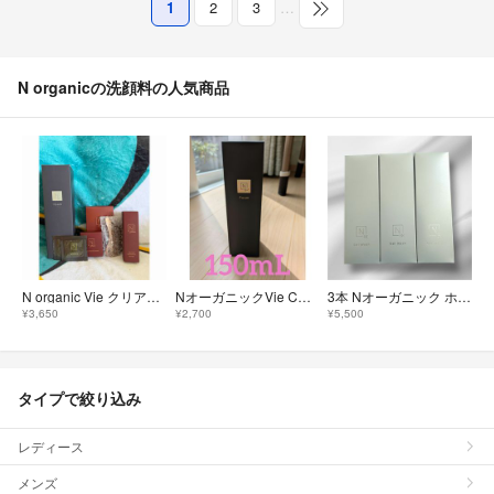
1
2
3
…
N organicの洗顔料の人気商品
N organic Vie クリアホイップ フォーム/ローション/クリーム/他
NオーガニックVie Cホイップフォーム
3本 Nオーガニック ホワイトクリアジェルウォッシュ 150g 洗顔料
¥3,650
¥2,700
¥5,500
タイプで絞り込み
レディース
メンズ