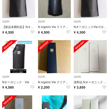
洗顔料
洗顔料
洗顔料
【新品未開封品】NオーガニックVie Cホイップフォーム 詰替
N organic Vie クリアホイップフォームリフィル (本体2本分)
NオーガニックVie Cホイップフォーム 詰替
¥
4,300
¥
4,500
¥
4,300
洗顔料
洗顔料
洗顔料
Nオーガニック Vie クリアホイップフォーム 詰め替え用 約2回分 泡洗顔料
N organic Vie クリアホイップ フォーム 150ml
送料込 Nオーガニック モイスチュア&バランシング 洗顔セット
¥
4,580
¥
2,200
¥
3,850