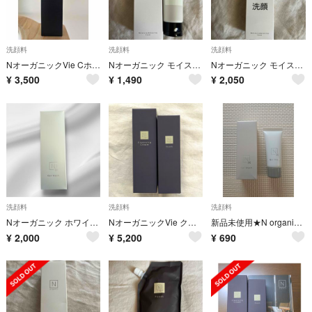
洗顔料
洗顔料
洗顔料
NオーガニックVie Cホイップフォーム
Nオーガニック モイスチュア＆バランシング フォーム100g【1回使用の中古品】
Nオーガニック モイスチュア＆バランシング フォーム100g
¥
3,500
¥
1,490
¥
2,050
洗顔料
洗顔料
洗顔料
Nオーガニック ホワイトクリアジェルウォッシュ 150g 洗顔料
NオーガニックVie クレンジングクリーム ＆ クリアホイップフォーム
新品未使用★N organic Bright ホワイト クリア ジェルウォッシュ
¥
2,000
¥
5,200
¥
690