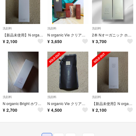
洗顔料
洗顔料
洗顔料
【新品未使用】N organic モイスチュア&バランシング フォーム 100g
N organic Vie クリアホイップ フォーム/ローション/クリーム/他
2本 Nオーガニック ホワイトクリアジェルウォッシュ 150g 洗顔料
¥
2,100
¥
3,650
¥
3,700
洗顔料
洗顔料
洗顔料
N organic Bright ホワイトクリアジェルウォッシュ
N organic Vie クリアホイップフォームリフィル (本体2本分)
【新品未使用】N organic モイスチュア&バランシング フォーム 100g
¥
2,700
¥
4,500
¥
2,100