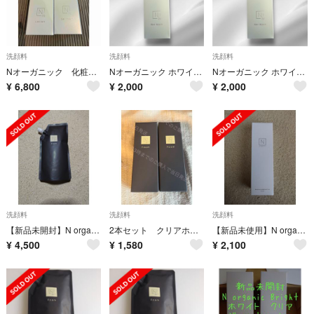
洗顔料
洗顔料
洗顔料
Nオーガニック 化粧水&ジェルウォッシュ
Nオーガニック ホワイトクリアジェルウォッシュ 150g 洗顔料
Nオーガニック ホワイトクリアジェルウォッシュ 150g 洗顔料
¥
6,800
¥
2,000
¥
2,000
洗顔料
洗顔料
洗顔料
【新品未開封】N organic Vie クリアホイップフォームリフィル (本体2本分)
2本セット クリアホイップフォーム 30ml Nオーガニックvie
【新品未使用】N organic モイスチュア&バランシング フォーム 100g
¥
4,500
¥
1,580
¥
2,100