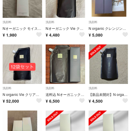
洗顔料
洗顔料
洗顔料
Nオーガニック モイスチュア＆バランシング フォーム100g
Nオーガニック Vie クリアホイップフォーム 300ml 本体2回分
N organic クレンジング クリーム クリアホイップフォーム 2本セット
¥
1,980
¥
4,480
¥
5,080
洗顔料
洗顔料
洗顔料
N organic Vie クリアホイップ フォーム 詰替 12袋
送料込 NオーガニックVie クリアホイップフォーム本体詰め替え
【新品未開封】N organic Vie クリアホイップフォームリフィル (本体2本分)
¥
52,000
¥
6,500
¥
4,500