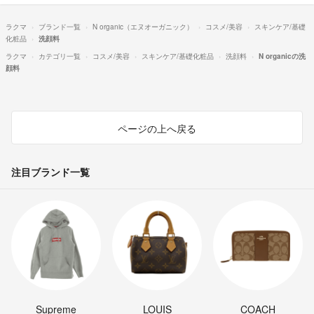
ラクマ
ブランド一覧
N organic（エヌオーガニック）
コスメ/美容
スキンケア/基礎
化粧品
洗顔料
ラクマ
カテゴリ一覧
コスメ/美容
スキンケア/基礎化粧品
洗顔料
N organicの洗
顔料
ページの上へ戻る
注目ブランド一覧
Supreme
LOUIS
COACH