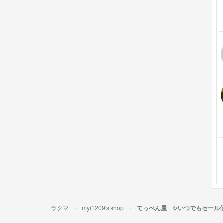
ラクマ
myi1209's shop
てっぺん屋 ✨いつでもセール