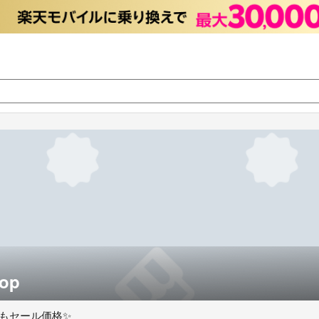
hop
もセール価格✨