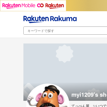
myi1209's s
てっぺん屋 ✨いつで