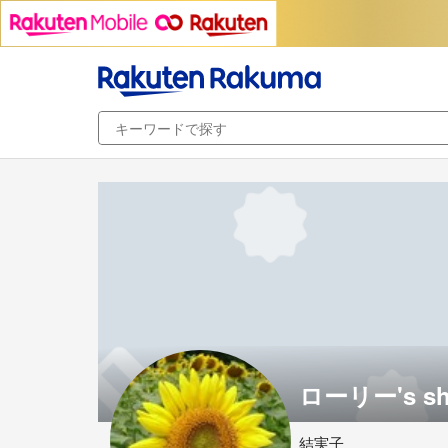
ローリー's sh
結実子