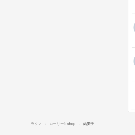
ラクマ
ローリー's shop
結実子