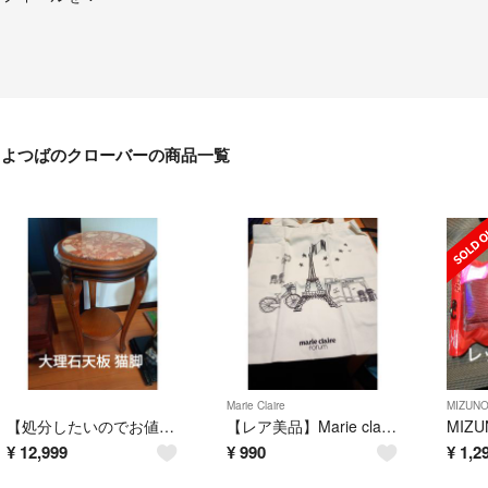
よつばのクローバーの商品一覧
Marie Claire
MIZUN
【処分したいのでお値下いたしました】大理石天板 猫脚アンティーク サイドテーブル 花台🌺
【レア美品】Marie claire ★エッフェル塔柄★トートバッグ
¥
12,999
¥
990
¥
1,2