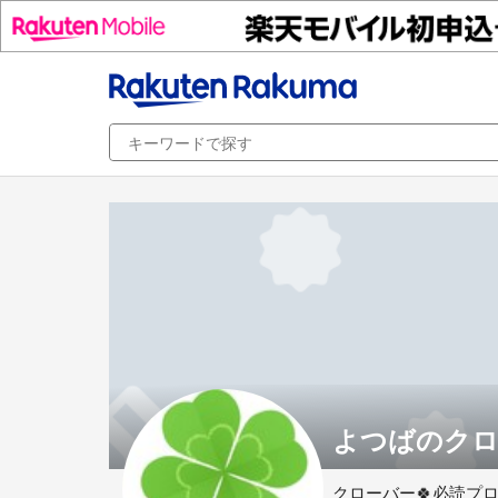
よつばのクロ
クローバー🍀必読プ