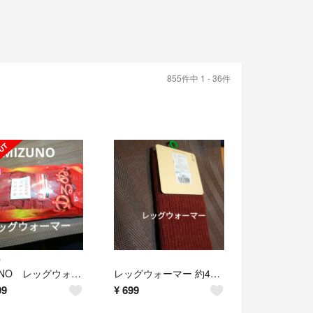
855件中 1 - 36件
O
MIZUNO レッグウォーマー 「ブレスサーモ」@2,200※冷房対策にに
レッグウォーマー 約40cm 毛混 @1,000 夏だからこそ冷房対策に！
99
¥
699