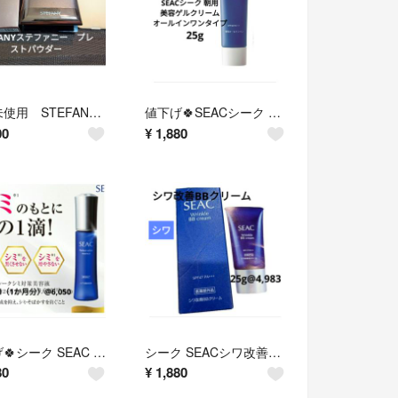
新品未使用 STEFANYステファニー プレストパウダー
値下げ🍀SEACシーク 朝用美容ゲルクリーム、オールインワンタイプ
00
¥
1,880
値下げ🍀シーク SEAC シミ対策美容液 25ml定価:6050円
シーク SEACシワ改善BBクリーム25g@4,983
80
¥
1,880