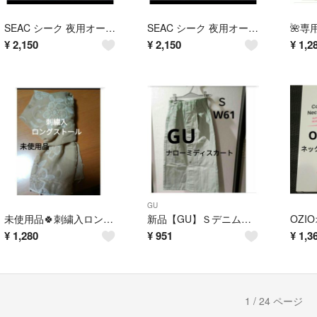
SEAC シーク 夜用オールインワン 夜用保湿ゲルクリーム 25ｇ@4125
SEAC シーク 夜用オールインワン 夜用保湿ゲルクリーム 25ｇ @4125
¥
2,150
¥
2,150
¥
1,2
GU
未使用品🍀刺繍入ロングストール 幅＝約60cm縦＝約180cm
新品【GU】Ｓデニムフロントボタンナローミディスカート@1,990
¥
1,280
¥
951
¥
1,3
1 / 24 ページ