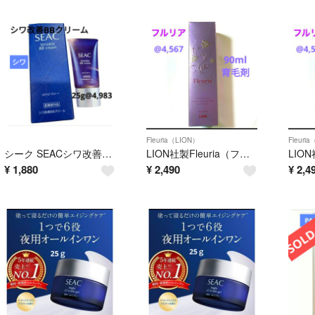
Fleuria（LION）
Fleuri
シーク SEACシワ改善BBクリーム25g@4,983
LION社製Fleuria（フルリア）薬用育毛エッセンス@4,567
¥
1,880
¥
2,490
¥
2,4