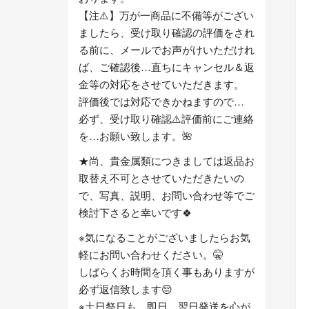
【注⚠️】万が一商品に不備等がござい
ましたら、受け取り確認の評価をされ
る前に、メールでお声がけいただけれ
ば、ご確認後…直ちにキャンセル＆返
金等の対応をさせていただきます。
評価後では対応できかねますので…
必ず、受け取り確認⚠️評価前にご連絡
を…お願い致します。🌺
★尚、貴金属類につきましては返品お
取替え不可とさせていただきたいの
で、写真、説明、お問い合わせ等でご
検討下さると幸いです🍀
※気になることがございましたらお気
軽にお問い合わせください。🤫
しばらくお時間を頂く事もありますが
必ず返信致します😔
※土日祭日も…即日、翌日発送を心が