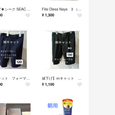
値下げ🍀シーク SEAC シミ対策美容液 25ml 定価:6050円
Filsi Dless Nays 3 （100フォーマルスーツ３セットアップ黒色
80
¥
1,300
㈱キャット フォーマル半ズボン 120サイズネイビーブルー
値下げ】㈱キャット 130 キッズフォーマル 黒色
00
¥
1,100