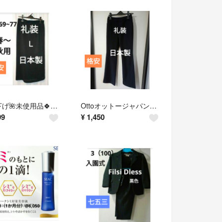
☆値下げ🌺未使用品🍀礼服/喪服スカート春〜秋適応Ｌサイズ日本製@9,800
Ottoオットージャパン 冠婚葬祭 М 黒色スラックス日本製@7,800
99
¥
1,450