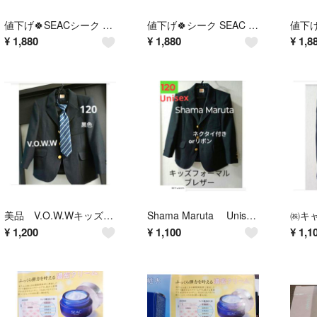
値下げ🍀SEACシーク 朝用美容ゲルクリーム、オールインワンタイプ
値下げ🍀シーク SEAC シミ対策美容液 25ml 定価:6050円
¥
1,880
¥
1,880
¥
1,8
美品 V.O.W.Wキッズ 120 黒フォーマルジャケット🍀クリーニング済
Shama Maruta Unisex120 フォーマルジャケット
¥
1,200
¥
1,100
¥
1,1