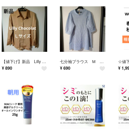
【値下げ】新品 Lilly Chocolatのベージュカラーのブラウス、Ｌサイズ レディース🌹即購入可能
七分袖ブラウス М 綿＝58％
¥
890
¥
690
¥
1,9