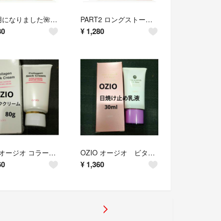
🌺専用になりました🌺PART2 ロングストール 麻＝53％綿＝47％送料込@4,200🌺夏の必需品🌺
PART2 ロングストール 麻＝53％綿＝47％送料込@4,200🌺夏の必需品🌺
80
¥
1,280
OZIOオージオ コラーゲンネッククリーム80g
OZIO オージオ ビタナリッシュ UV ベース N 日焼け止め乳液30ml
60
¥
1,360