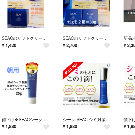
SEACのリフトクリーム 15g @3,643
SEACのリフトクリーム30g（15g✕2箱）@6,556
¥
1,420
¥
2,700
¥
2,3
値下げ🍀SEACシーク 朝用美容ゲルクリーム、オールインワンタイプ
シーク SEAC シミ対策美容液 25ml 定価:6050円
¥
1,880
¥
1,880
¥
1,8