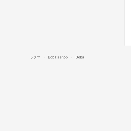
ラクマ
Boba’s shop
Boba