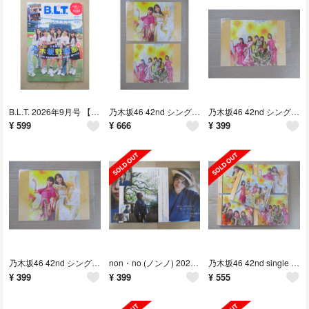
B.L.T. 2026年9月号 【未読・ポスター付き・応募券なし】
乃木坂46 42nd シングル 是非に及ばず 店舗特典ポストカード Type B,Type D
乃木坂46 42nd シングル 是非に及ばず 店舗特典ポストカード Type D
¥
599
¥
666
¥
399
乃木坂46 42nd シングル 是非に及ばず 店舗特典ポストカード Type B
non・no (ノンノ) 2026年9月号 黒川想矢 切り抜き
乃木坂46 42nd single 是非に及ばず ABCD+通常盤 5枚セット
¥
399
¥
399
¥
555