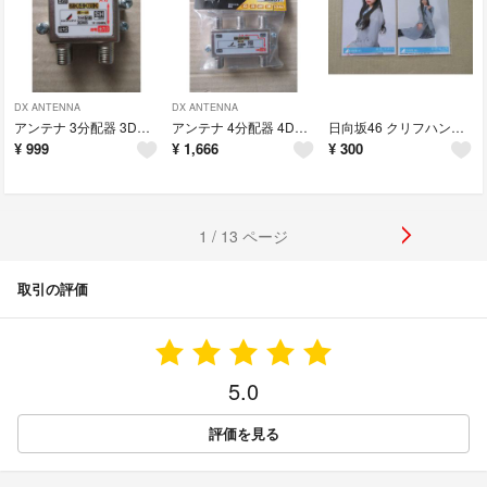
DX ANTENNA
DX ANTENNA
アンテナ 3分配器 3DMS 【中古品】
アンテナ 4分配器 4DMS(P) 【中古品】
日向坂46 クリフハンガー 封入生写真 生写真 宮地すみれ 2枚
¥
999
¥
1,666
¥
300
1 / 13 ページ
取引の評価
5.0
評価を見る