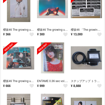
櫻坂46 The growing up train 封入生写真 藤吉夏鈴
櫻坂46 The growing up train 店舗特典ポストカード
櫻坂46 「The growing up train」 シリアル 9枚
¥
366
¥
300
¥
13,000
櫻坂46 The growing up train ABCD通常盤 5種セット
ENTAME 0.36 sec vol.01 【未読・応募券なし】
ステップアップ トランス 100V→110V～120V 600VA
¥
666
¥
999
¥
8,888