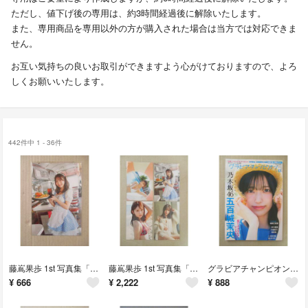
ただし、値下げ後の専用は、約3時間経過後に解除いたします。
また、専用商品を専用以外の方が購入された場合は当方では対応できま
せん。
お互い気持ちの良いお取引ができますよう心がけておりますので、よろ
しくお願いいたします。
442件中 1 - 36件
藤嶌果歩 1st 写真集「果実の歩幅」 封入ポストカード
藤嶌果歩 1st 写真集「果実の歩幅」 封入ポストカード 4種
グラビアチャンピオン VOL.13 【未読・応募券のみなし】
¥
666
¥
2,222
¥
888