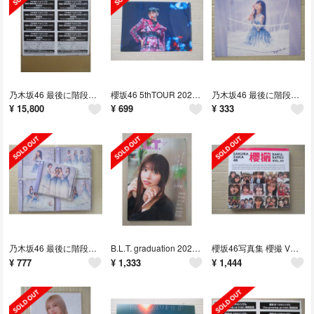
乃木坂46 最後に階段を駆け上がったのはいつだ？ シリアル 10枚
櫻坂46 5thTOUR 2025 Addiction A5サイズクリアファイル
乃木坂46 最後に階段を駆け上がったのはいつだ？ 店舗特典ポストカード
¥
15,800
¥
699
¥
333
乃木坂46 最後に階段を駆け上がったのはいつだ？ ABCD+通常盤 5枚セット
B.L.T. graduation 2026 中学・高校卒業 【応募券無し】
櫻坂46写真集 櫻撮 VOL.01 【未読 プリカード・応募券なし】
¥
777
¥
1,333
¥
1,444