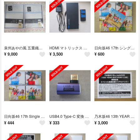
泉州あやの風 五重織ガーゼケット SAW-10001 2枚セット【新品・未使用】
HDMI マトリックス セレクター (切換器) 4入力2出力 【中古品】
日向坂46 17th シングル Kind of love ABCD+通常盤 5枚
¥
9,000
¥
3,500
¥
600
日向坂46 17th Single Kind of love ABCD 4枚
USB4.0 Type-C 変換 アダプター L型
乃木坂46 13th YEAR BIRTHDAY LIVE スペシャル抽選応募券
¥
444
¥
333
¥
3,000