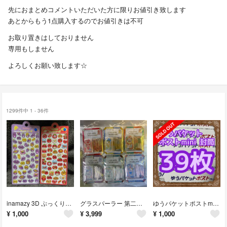
先におまとめコメントいただいた方に限りお値引き致します
あとからもう1点購入するのでお値引きは不可
お取り置きはしておりません
専用もしません
よろしくお願い致します☆
1299件中 1 - 36件
inamazy 3D ぷっくりシール 芋 トマト 新品未開封 2枚セット
グラスパーラー 第二弾 ステンドグラス シール 全6種セット コンプリートセット
ゆうパケットポストmini 封筒 39枚 すぐに発送 折り曲げ無し 防水加工
¥
1,000
¥
3,999
¥
1,000