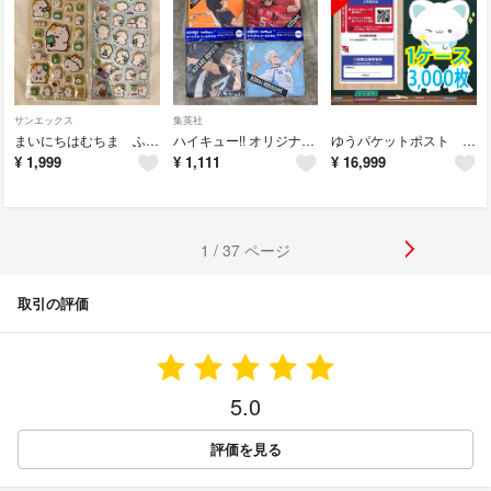
サンエックス
集英社
まいにちはむちま ふにふにシール 2種セット サンエックス 国内正規品
ハイキュー!! オリジナルクールタオル 全4種セット 新品未開封 非売品
ゆうパケットポスト シール 3000枚 1ケース 定価15,000円
¥
1,999
¥
1,111
¥
16,999
1 / 37 ページ
取引の評価
5.0
評価を見る