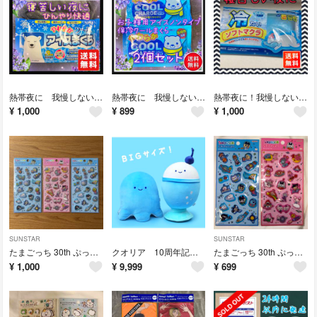
熱帯夜に 我慢しない 大人用 やわらかクール アイスまくら アイスノンタイプ
熱帯夜に 我慢しない 子供用 やわらかクール アイス枕 アイスノンタイプ 2個
熱帯夜に！我慢しない ツンドラ倶楽部 冷たいソフトまくら アイスノンタイプ
¥
1,000
¥
899
¥
1,000
SUNSTAR
SUNSTAR
たまごっち 30th ぷっくりシール 3枚セット サンスター文具 定価1,650円 ブルー2枚 ピンク1枚
クオリア 10周年記念展限定 にっこりーノ BIGサイズ ぬいぐるみ 全2種
たまごっち 30th ぷっくりシール 2枚 サンスター文具 定価1,100円
¥
1,000
¥
9,999
¥
699