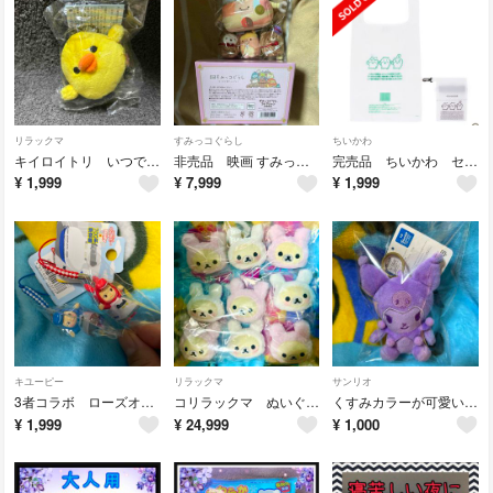
リラックマ
すみっコぐらし
ちいかわ
キイロイトリ いつでもいっしょ♪ リラックマ おでかけぬいぐるみ 2019年レア
非売品 映画 すみっコぐらし ツギハギ工場のふしぎなコ てのりぬいぐるみセット 4個セット
完売品 ちいかわ セブンイレブン限定 エコバッグ 1セット 収納袋付き
¥
1,999
¥
7,999
¥
1,999
キユーピー
リラックマ
サンリオ
3者コラボ ローズオニールキューピー × ロディ × 700系新幹線 根付 2個
コリラックマ ぬいぐるみバッジコレクション うさぎ 9個セット 新品未使用
くすみカラーが可愛い クロミ マスコットキーホルダー レアカラー 新品タグ付き
¥
1,999
¥
24,999
¥
1,000