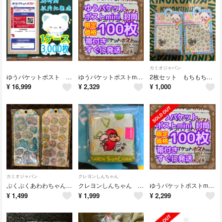
カミオジャパン
ゆうパケットポスト シール 3000枚 1ケース 定価15,000円
ゆうパケットポストmini 封筒 100枚 すぐに発送 折り曲げ無し 帯付き
2枚セット もちもちぱんだ ネイルにも使える デコプチステッカー カミオジャパン
¥
16,999
¥
2,329
¥
1,000
カミオジャパン
クレヨンしんちゃん
ぷくぷくあわわちゃん ウォーターインシール 2枚 国内正規品 カミオジャパン
クレヨンしんちゃん 福岡限定 明太子 タオルハンカチ 伊東純也選手 新品未開封
ゆうパケットポストmini 封筒 100枚 すぐに発送 折り曲げ無し 帯付き
¥
1,499
¥
1,999
¥
2,299