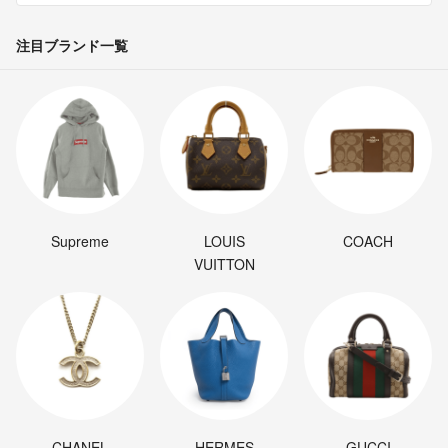
注目ブランド一覧
Supreme
LOUIS
COACH
VUITTON
CHANEL
HERMES
GUCCI