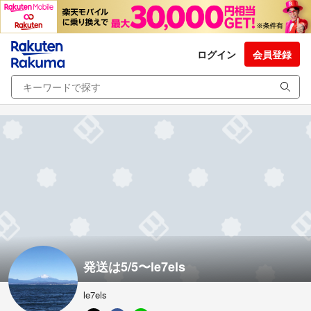
ログイン
会員登録
発送は5/5〜le7els
le7els