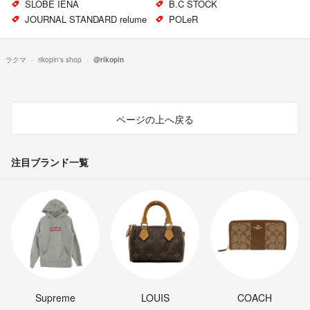
SLOBE IENA
B.C STOCK
JOURNAL STANDARD relume
POLeR
ラクマ
rikopin's shop
@rikopin
ページの上へ戻る
注目ブランド一覧
Supreme
LOUIS
COACH