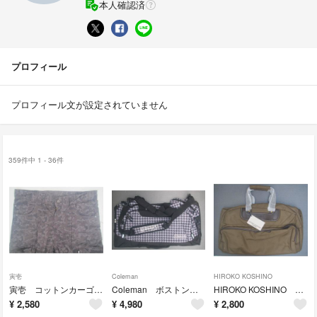
本人確認済
プロフィール
プロフィール文が設定されていません
359件中 1 - 36件
寅壱
Coleman
HIROKO KOSHINO
寅壱 コットンカーゴパンツ LL 3610-219
Coleman ボストンバッグ 未使用
HIROKO KOSHINO ボストンバッグ 未使用タグ付き
¥
2,580
¥
4,980
¥
2,800