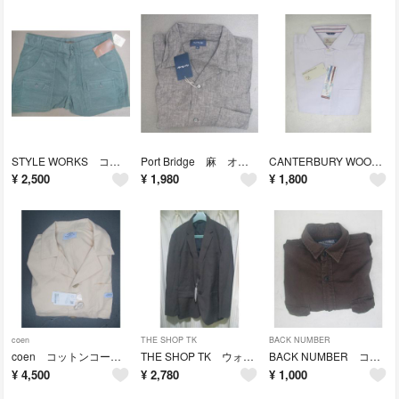
STYLE WORKS コットンハーフカーゴパンツ L 未使用タグ付き
Port Bridge 麻 オープンカラーシャツ L 未使用タグ付き
CANTERBURY WOOD リネン混コットンシャツ 半袖 M 未使用タグ付き
¥
2,500
¥
1,980
¥
1,800
coen
THE SHOP TK
BACK NUMBER
coen コットンコート L 未使用タグ付き
THE SHOP TK ウォッシャブルジャケット XL 未使用タグ付き
BACK NUMBER コットンシャツ L
¥
4,500
¥
2,780
¥
1,000