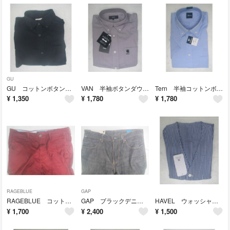
GU
GU コットンボタンダウンシャツ L
VAN 半袖ボタンダウンシャツ M 未使用タグ付き
Tern 半袖コットンボタンダウンシャツ M 未使用タグ付き
¥
1,350
¥
1,780
¥
1,780
RAGEBLUE
GAP
RAGEBLUE コットンチノパン L
GAP ブラックデニムジーンズ W88cm
HAVEL ウォッシャブルベスト M 未使用タグ付き
¥
1,700
¥
2,400
¥
1,500