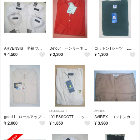
ARVENSIS 半袖ワイシャツ S ４枚セット 未使用タグ付き
Detour ヘンリーネック長袖コットンシャツ M 日本製 未使用タグ付き
コットンTシャツ L 未使用タグ付き
¥
4,500
¥
2,200
¥
1,300
LYLE&SCOTT
AVIREX
good-i ロールアップシャツ M 未使用タグ付き
LYLE&SCOTT コットン半袖シャツ L 未使用タグ付き
AVIREX コットンカーゴパンツ LL
¥
2,000
¥
1,850
¥
3,980