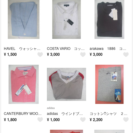
HAVEL ウォッシャブルベスト L 未使用タグ付き
COSTA VARIO コットンボタンダウンシャツ L 未使用タグ付き 日本製
arakawa 1886 コットン長袖カットソー L 未使用タグ付き 日本製
¥
1,500
¥
3,000
¥
3,000
adidas
CANTERBURY WOOD リネン混コットンシャツ 半袖 L 未使用タグ付き
adidas ウインドブレーカー L
コットンTシャツ ２枚組 M 未使用タグ付き
¥
1,800
¥
1,000
¥
2,200