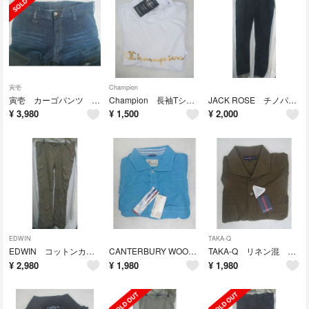
寅壱
Champion
寅壱 カーゴパンツ 8840 LL
Champion 長袖Tシャツ LL 未使用タグ付き
JACK ROSE チノパン L
¥
3,980
¥
1,500
¥
2,000
EDWIN
TAKA-Q
EDWIN コットンカーゴパンツ L
CANTERBURY WOOD リネン混半袖シャツ L 未使用タグ付き
TAKA-Q リネン混 長袖シャツ XL 未使用タグ付き
¥
2,980
¥
1,980
¥
1,980