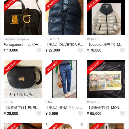
Salvatore Ferragamo
DUVETICA
MONCLER
Ferragamoショルダーバッグ
【美品】DUVETICA FEBEDUE 40 ネイビー
【popolon様専用】MOCLER CIGAIE サイズ0
¥
13,000
¥
27,000
¥
70,000
FURLA
IENA
MONCLER
【最終値下げ】FURLA フルラ ショルダーバッグ
【美品】IENA フリルポケットパンツ デニム 34
【週末値下げ】MONCLER SALIX ネイビー
¥
20,000
¥
5,899
¥
65,000