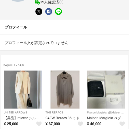
本人確認済
プロフィール
プロフィール文が設定されていません
34件中 1 - 34件
UNITED ARROWS
THE RERACS
Maison Margiela（旧Maison Martin Margiela）
【美品】miccar シルクウール ベスト ジレ ホワイト
24FW Reracs 36 ミドルバルカラーコート
Maison Margiela ぺブル加工レザー折りたたみ財布
¥
25,000
¥
67,000
¥
46,000