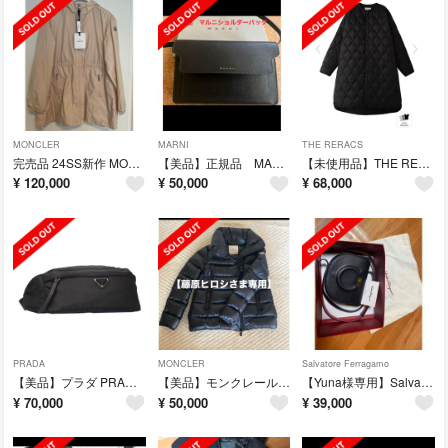
MONCLER
MARNI
THE RERACS
完売品 24SS新作 MONCLER ナイロンジャケット ベージュ 14A
【美品】正規品 MARNI ショルダーバッグ
【未使用品】THE RERACS ザ・リラクス ロングコート
¥
120,000
¥
50,000
¥
68,000
PRADA
MONCLER
Salvatore Ferragamo
【美品】プラダ PRADA ボディバッグ ウエストバッグ
【美品】モンクレール MONCLER サリックス
【Yuna様専用】Salvatore Ferragamoショルダーバッグ
¥
70,000
¥
50,000
¥
39,000