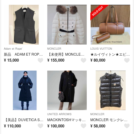
Adam et Rope'
MONCLER
LOUIS VUITTON
新品 ADAM ET ROPE アダムエロペ ノーカラージレ
【未使用】MONCLER アイボリー 0 ダウン ファー
★ルイヴィトン★エピ★スフロ★ハンドバッグ★ブラウン
¥
15,000
¥
155,000
¥
80,000
UNITED ARROWS
MONCLER
【美品】DUVETICA SARANE（サラネ）
MACKINTOSHマッキントッシュ ノーカラーコート KIRKINNER
MONCLER モンクレール ダウンベスト
¥
110,000
¥
100,000
¥
58,000