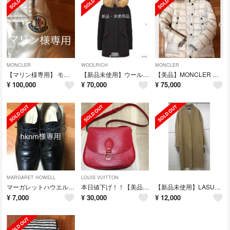
MONCLER
WOOLRICH
MONCLER
【マリン様専用】 モンクレール SUYEN スイエン サイズ 0
【新品未使用】ウールリッチ ARCTIC PARKA FR
【美品】MONCLER MER ファー付きダウン
¥
100,000
¥
70,000
¥
75,000
MARGARET HOWELL
LOUIS VUITTON
マーガレットハウエルレースアップシューズ
本日値下げ！！【美品】ルイヴィトン エピ 赤 サンクルー ショルダーバッグ
【新品未使用】LASUD ロングコート
¥
7,000
¥
30,000
¥
12,000