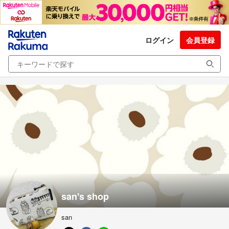
ログイン
会員登録
san's shop
san