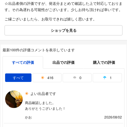
☆出品者側の評価ですが、発送分まとめて確認した上で対応しておりま
す。その為遅れる可能性がございます。少しお待ち頂ければ幸いです。
ご縁ございましたら、お取引できれば嬉しく思います。
ショップを見る
最新100件の評価コメントを表示しています
すべての評価
出品での評価
購入での評価
すべて
416
0
1
よい出品者です
商品確認しました。
ありがとうございました！
かお
2026/08/02