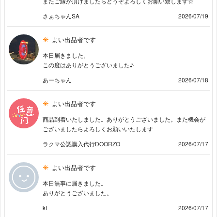
またご縁が頂けましたらどうぞよろしくお願い致します☆
さぁちゃんSA
2026/07/19
よい出品者です
本日届きました。
この度はありがとうございました♪
あーちゃん
2026/07/18
よい出品者です
商品到着いたしました。ありがとうございました。また機会が
ございましたらよろしくお願いいたします
ラクマ公認購入代行DOORZO
2026/07/17
よい出品者です
本日無事に届きました。
ありがとうございました。
kt
2026/07/17