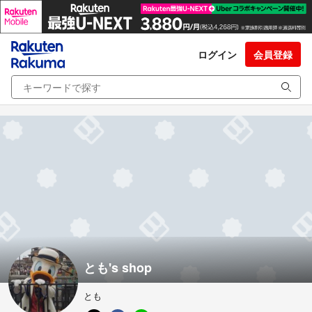
ログイン
会員登録
とも's shop
とも