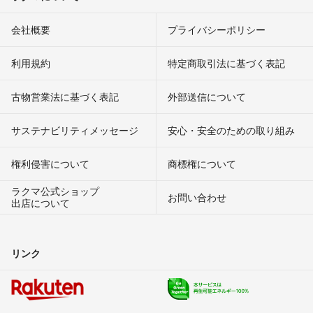
会社概要
プライバシーポリシー
利用規約
特定商取引法に基づく表記
古物営業法に基づく表記
外部送信について
サステナビリティメッセージ
安心・安全のための取り組み
権利侵害について
商標権について
ラクマ公式ショップ
お問い合わせ
出店について
リンク