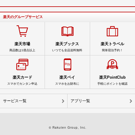
楽天のグループサービス
楽天市場
楽天ブックス
楽天トラベル
商品数は1億点以上
いつでも全品送料無料
簡単宿泊予約！
楽天カード
楽天ペイ
楽天PointClub
スマホでカンタン申込
スマホをお財布に
手軽にポイントを確認
サービス一覧
アプリ一覧
© Rakuten Group, Inc.