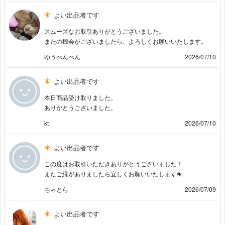
よい出品者です
スムーズなお取引ありがとうございました。
またの機会がございましたら、よろしくお願いいたします。
ゆうぺんぺん
2026/07/10
よい出品者です
本日商品受け取りました。
ありがとうございました。
kt
2026/07/10
よい出品者です
この度はお取引いただきありがとうございました！
またご縁がありましたら宜しくお願いいたします❀
ちゃとら
2026/07/09
よい出品者です