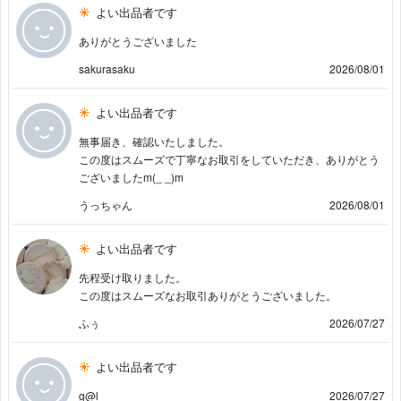
よい出品者です
ありがとうございました
sakurasaku
2026/08/01
よい出品者です
無事届き、確認いたしました。
この度はスムーズで丁寧なお取引をしていただき、ありがとう
ございましたm(_ _)m
うっちゃん
2026/08/01
よい出品者です
先程受け取りました。
この度はスムーズなお取引ありがとうございました。
ふぅ
2026/07/27
よい出品者です
g@l
2026/07/27