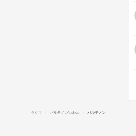
ラクマ
パルテノン's shop
パルテノン