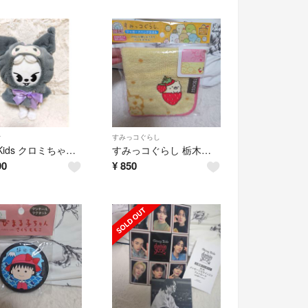
オ
すみっコぐらし
StrayKids クロミちゃん着ぐるみ
すみっコぐらし 栃木限定ハンカチ
90
¥
850