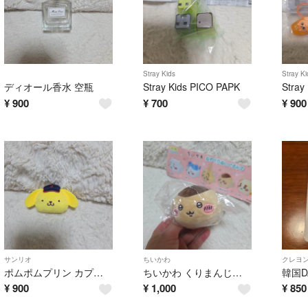
Stray Kids
Stray Ki
ディオール香水 空瓶
Stray Kids PICO PAPK
¥
900
¥
700
¥
900
サンリオ
ちいかわ
クレヨ
ポムポムプリン カプセルトイ
ちいかわ くりまんじゅう
¥
900
¥
1,000
¥
850