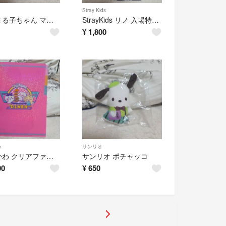
Stray Kids
ちびまる子ちゃん マグネット
StrayKids リノ 入場特典 ムビチケ
¥
1,800
わ
サンリオ
ちいかわ クリアファイル
サンリオ ポチャッコ
00
¥
650