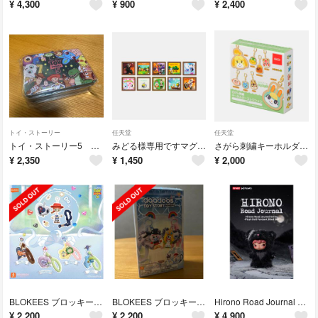
¥
4,300
¥
900
¥
2,400
トイ・ストーリー
任天堂
任天堂
トイ・ストーリー5 ブリキ缶入りシール&メモコレクション
みどる様専用ですマグネットコレクション とたけけミュージック どうぶつの森
さがら刺繍キーホルダーコレクション どうぶつの森
¥
2,350
¥
1,450
¥
2,000
BLOKEES ブロッキーズ TOY STORY トイ・ストーリー daadoos Art01 ハートフルプレイタイム
BLOKEES ブロッキーズ TOY STORY トイ・ストーリー daadoos Art01 ハートフルプレイタイム
Hirono Road Journal シリーズぬいぐるみ ペンダント
¥
2,200
¥
2,200
¥
4,900