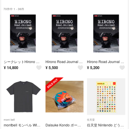
70件中 1 - 36件
シークレットHirono Road Journal シリーズぬいぐるみ ペンダント🐻️ Highway Imprint
Hirono Road Journal シリーズぬいぐるみ ペンダント🐻️ Woven Woods
Hirono Road Journal シリーズぬいぐるみ ペンダント🐻️ Lost in the Night
¥
14,800
¥
5,500
¥
5,200
mont bell
任天堂
montbell モンベル WIC.T Men's
Daisuke Kondo ポーチtaiyo
任天堂 Nintendo どうぶつの森 シートシール