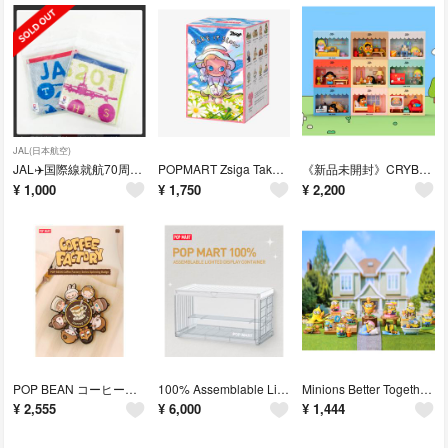
JAL(日本航空)
JAL✈️国際線就航70周年 オリジナル ハンドタオル※おまけ付き
POPMART Zsiga Take It Slow シリーズ
《新品未開封》CRYBABY Sad Club Series
¥
1,000
¥
1,750
¥
2,200
POP BEAN コーヒーファクトリーシリーズバッジ
100% Assemblable Lighted ディスプレイ コンテナ
Minions Better Together Series
¥
2,555
¥
6,000
¥
1,444