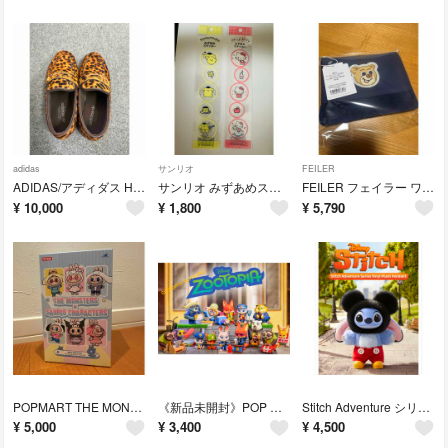
adidas
サンリオ
FEILER
ADIDAS/アディダス HANDBALL SPEZIAL LOAFER
サンリオ みずあめステッカー
FEILER フェイラー ワッペンポーチ オールドテディ ネイビー
¥
10,000
¥
1,800
¥
5,790
POPMART THE MONSTERSxSANRIO CHARACTERS マイメロディ
《新品未開封》POP MART DISNEY ZOOTOPIA 2ピース
Stitch Adventure シリーズ ぬいぐるみペンダント
¥
5,000
¥
3,400
¥
4,500