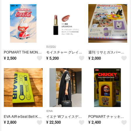
SUQQU
POPMART THE MONSTERS コカ・コーラ シリーズ
モイスチャー グレイズ リップスティック 11 潤茶 -URUMICHA
週刊 リサとガスパール ニット&クロシェ 全国版 1号
¥
2,500
¥
5,200
¥
2,000
IENA
EVA AIR✈️Seat Belt Keychain ※1pcs
イエナ Wフェイスデザインベスト ブラック
POPMART チャッキーフランチャイズシリーズ ラスト1Peace
¥
2,800
¥
22,500
¥
2,400