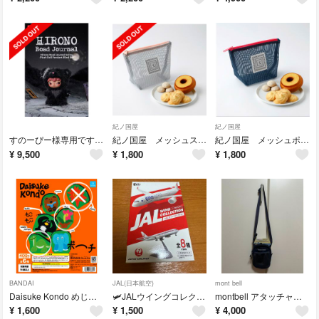
紀ノ国屋
紀ノ国屋
すのーぴー様専用ですHirono Road Journal シリーズぬいぐるみ ペンダント
紀ノ国屋 メッシュスイーツポーチ（サンドグレー）
紀ノ国屋 メッシュポーチ（ネイビーブルー） ※お菓子🍪無し
¥
9,500
¥
1,800
¥
1,800
BANDAI
JAL(日本航空)
mont bell
Daisuke Kondo めじるしアクセサリー＆ポーチset
🛩️JALウイングコレクション7 Plus
montbell アタッチャブルポーチ ネイビー🌟 おまけ付
¥
1,600
¥
1,500
¥
4,000