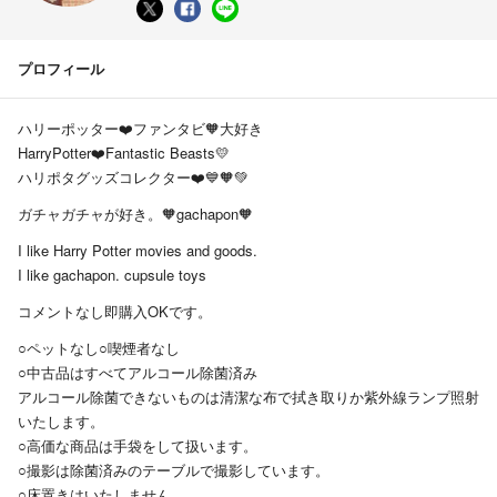
プロフィール
ハリーポッター❤️ファンタビ🧡大好き
HarryPotter❤️Fantastic Beasts💛
ハリポタグッズコレクター❤️💙🧡💚
ガチャガチャが好き。🧡gachapon🧡
I like Harry Potter movies and goods.
I like gachapon. cupsule toys
コメントなし即購入OKです。
○ペットなし○喫煙者なし
○中古品はすべてアルコール除菌済み
アルコール除菌できないものは清潔な布で拭き取りか紫外線ランプ照射
いたします。
○高価な商品は手袋をして扱います。
○撮影は除菌済みのテーブルで撮影しています。
○床置きはいたしません