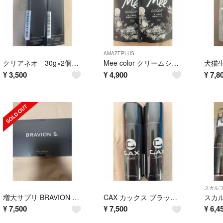
AMAZEPLUS
クリアネオ 30g×2個 薬用クリアネオ CLEANEO
Mee color クリームシャンプー ダークブラウン350g×２袋 ミーカラー
¥
3,500
¥
4,900
¥
7,8
スカルプ
増大サプリ BRAVION S. ブラビオンエス 90粒
CAX カックス ブラック 100g ×２本 ボリュームアップヘアスプレー
¥
7,500
¥
7,500
¥
6,4