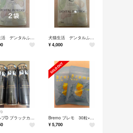
犬猫生活 デンタルふりかけ 30包×2袋
犬猫生活 デンタルふりかけ 30包
00
¥
4,000
D
スカルプD ブラックカバースプレー 3本
Bremo ブレモ 30粒×2袋
50
¥
5,700