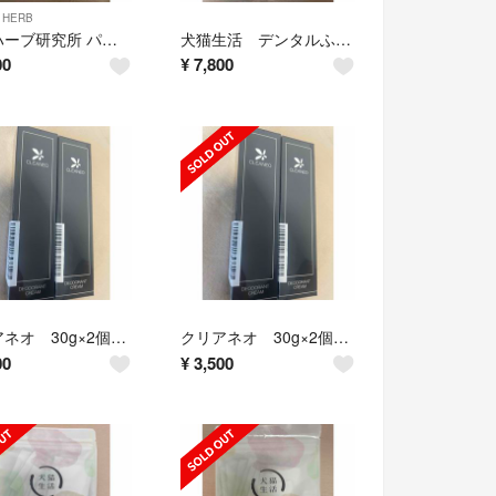
 HERB
鈴木ハーブ研究所 パイナップル豆乳ローション プレミアム 100ml
犬猫生活 デンタルふりかけ 30包×２袋
00
¥
7,800
クリアネオ 30g×2個 薬用クリアネオ CLEANEO
クリアネオ 30g×2個 薬用クリアネオ CLEANEO
00
¥
3,500