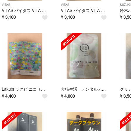
VITAS
VITAS
SUZUKI
VITAS バイタス VITA POWER ビタパワー 120粒 ×2袋
VITAS バイタス VITA POWER ビタパワー 120粒 ×2袋
¥
3,100
¥
3,100
¥
3,5
Lakubi ラクビ ニコリオ 31粒×2袋
犬猫生活 デンタルふりかけ 30包
¥
4,400
¥
4,000
¥
3,5