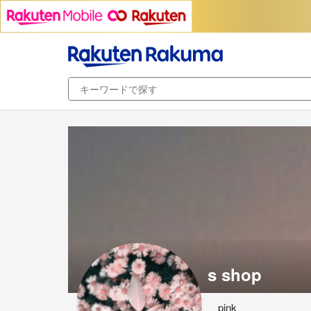
s shop
pink