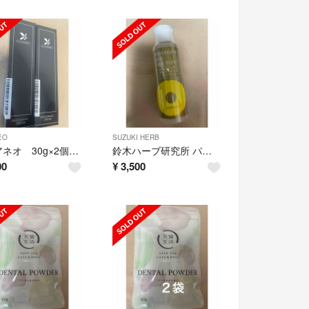
EO
SUZUKI HERB
クリアネオ 30g×2個 薬用クリアネオ CLEANEO
鈴木ハーブ研究所 パイナップル豆乳ローション プレミアム 100ml
00
¥
3,500