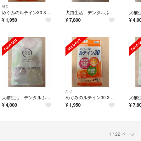
AFC
めぐみのルテイン30 30日分
犬猫生活 デンタルふりかけ 30包×2袋
¥
1,950
¥
7,800
¥
4,0
AFC
犬猫生活 デンタルふりかけ 30包
めぐみのルテイン30 30日分
¥
4,000
¥
1,950
¥
7,8
1 / 22 ページ