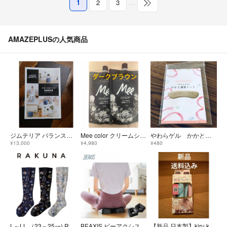
1
2
3
…
AMAZEPLUSの人気商品
ジムテリア バランスボックス ロイヤルグレー
Mee color クリームシャンプー ダークブラウン350g×２袋 ミーカラー
やわらゲル かかと調整シート
¥13,000
¥4,980
¥480
L～LL （23～25㎝) RAKUNA 整体着圧ハイソックス フラワー 3足
BEAXIS ビーアクシス HIP-CUP ヒップカップ
【新品 日本製】kiru kuru セルフ前髪カッター カーラー クリップ