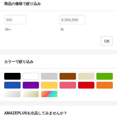
商品の価格で絞り込み
円〜
円
カラーで絞り込み
ブラック/黒色系
ホワイト/白色系
グレー/灰色系
ブラウン/茶色系
ベージュ系
グ
ブルー・ネイビー/青色系
パープル/紫色系
イエロー/黄色系
ピンク/桃色系
レッド/赤色系
オ
シルバー/銀色系
ゴールド/金色系
マルチカラー
AMAZEPLUSを出品してみませんか？