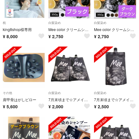
枕
白髪染め
白髪染め
king8shop様専用
Mee color クリームシャンプー ブラック
Mee color クリームシャンプー ダークブラウン
¥
8,000
¥
2,750
¥
2,750
その他
白髪染め
白髪染め
肩甲骨はがしピロー
7月末頃まで☆アメイズプラス｜白髪染めクリームシャンプーMEE color ブラック 白髪染めシャンプー 2個セット②
7月末頃まで☆アメイズプラス｜白髪染めクリームシャンプーMEE color ブラック 白髪染めシャンプー ②
¥
5,600
¥
2,000
¥
2,500