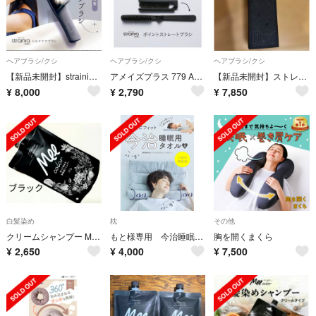
ヘアブラシ/クシ
ヘアブラシ/クシ
ヘアブラシ/クシ
【新品未開封】strainia シルクケアブラシ ヘアブラシ
アメイズプラス 779 AZ-779 ポイントストレートブラシ ストレーニア
【新品未開封】ストレーニアstrania シルクケアブラシ
¥
8,000
¥
2,790
¥
7,850
白髪染め
枕
その他
クリームシャンプー Meeカラー★ブラック 350g★白髪染めシャンプー
もと様専用 今治睡眠用タオル2 イマバリスイミンヨウタオル2
胸を開くまくら
¥
2,650
¥
4,000
¥
7,500