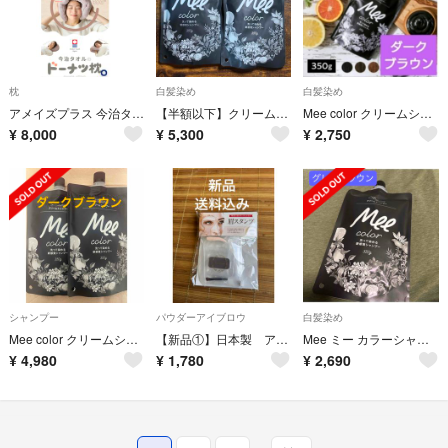
枕
白髪染め
白髪染め
アメイズプラス 今治タオルのドーナツ枕 イマバリド-ナツマクラ
【半額以下】クリームシャンプーMEE 💓ダークブラウン2袋セット
Mee color クリームシャンプー ダークブラウン
¥
8,000
¥
5,300
¥
2,750
シャンプー
パウダーアイブロウ
白髪染め
Mee color クリームシャンプー ダークブラウン350g×２袋 ミーカラー
【新品①】日本製 アイブロウスタンプ 眉スタンプ 時短 ダークブラウン
Mee ミー カラーシャンプー クリームシャンプー GB
¥
4,980
¥
1,780
¥
2,690