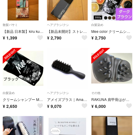
散髪バサミ
ヘアブラシ/クシ
白髪染め
【新品 日本製】kiru kuru セルフ前髪カッター カーラー クリップ
【新品未開封】ストレーニア ポイントストレートブラシ アホ毛おくれ毛対策
Mee color クリームシャンプー ダークブラウン
¥
1,399
¥
2,790
¥
2,750
白髪染め
ヘアブラシ/クシ
その他
クリームシャンプー Meeカラー★ブラック 350g★白髪染めシャンプー
アメイズプラス｜Amaze Plus AZ-771 ケアストレートブラシ ストレ
RAKUNA 肩甲骨はがしピロー
¥
2,650
¥
9,070
¥
6,000