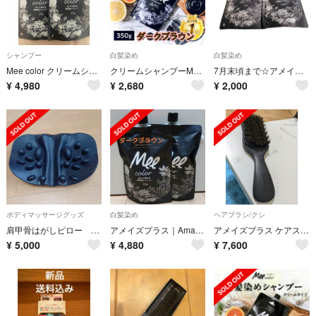
シャンプー
白髪染め
白髪染め
Mee color クリームシャンプー ダークブラウン350g×２袋 ミーカラー
クリームシャンプーMEE color ダークブラウン 白髪染めシャンプー オールインワン
7月末頃まで☆アメイズプラス クリームシャンプーMEE color ブラック 白髪染めシャンプー2個セット
¥
4,980
¥
2,680
¥
2,000
ボディマッサージグッズ
白髪染め
ヘアブラシ/クシ
肩甲骨はがしピロー RAKUNA
アメイズプラス｜Amaze Plus クリームシャンプーMEE color2本
アメイズプラス ケアストレートブラシ
¥
5,000
¥
4,880
¥
7,600