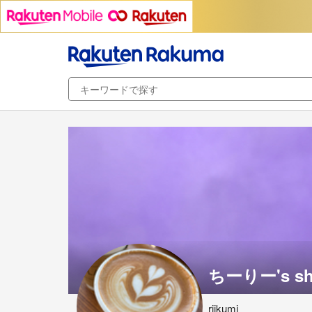
ちーりー's sh
riikumi