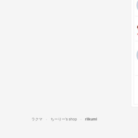
ラクマ
ちーりー's shop
riikumi