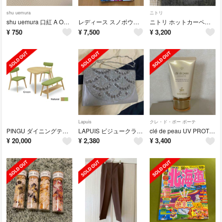
shu uemura
ニトリ
shu uemura 口紅 A OR 598
レディース スノボウェア上下セット
ニトリ ホットカーペット
¥
750
¥
7,500
¥
3,200
Lapuis
クレ・ド・ポー ボーテ
PINGU ダイニングテーブルセット ※直接お引き取りのみ
LAPUIS ビジュークラッチバッグ
clé de peau UV PROTECTIVE CREAM 50g
¥
20,000
¥
2,380
¥
3,400