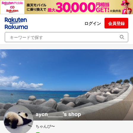
ログイン
会員登録
aycn_____'s shop
ちゃんぴ〜