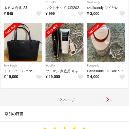
CHUMS
Skullcandy
るるぶ 台北 '23
マクドナルド福袋2023 CHUMSコラボバッグ
skullcandy ワイヤレスイヤフォン
¥
845
¥
999
¥
3,000
Tory Burch
YA-MAN
Panasonic
トリーバーチ/エマーソン/小さめ/トートバッグ/レザー
ヤーマン 家庭用 キャビテーション キャビスパ360 HDS100B
Panasonic EH-SA67-P
¥
19,000
¥
19,000
¥
4,000
1 / 2 ページ
取引の評価