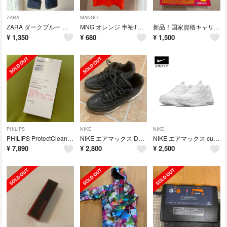
ZARA
MANGO
ZARA ダークブルー ストレートデニム
MNG オレンジ 半袖Tシャツ Sサイズ
新品！国家資格キャリアコンサルタント 学科試験 2024年版
¥
1,350
¥
680
¥
1,500
PHILIPS
NIKE
NIKE
PHILIPS ProtectClean 4700 電動歯ブラシ本体
NIKE エアマックス DH8015-001 23.5cm
NIKE エアマックス cu4152-100 23.5cm
¥
7,890
¥
2,800
¥
2,500