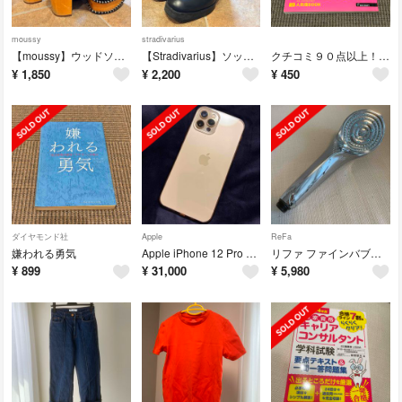
moussy
stradivarius
【moussy】ウッドソール厚底ブーツ
【Stradivarius】ソックスブーツ
クチコミ９０点以上！泊まって良かった宿 関東・東北版
¥
1,850
¥
2,200
¥
450
ダイヤモンド社
Apple
ReFa
嫌われる勇気
Apple iPhone 12 Pro ゴールド ※Face IDのみ故障
リファ ファインバブルS 本体(付属品なし)
¥
899
¥
31,000
¥
5,980