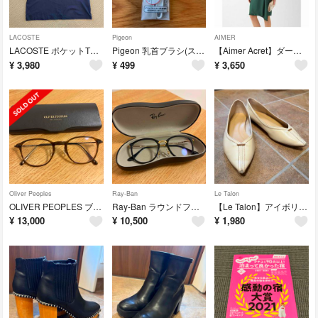
LACOSTE
Pigeon
AIMER
LACOSTE ポケットTシャツ ネイビー
Pigeon 乳首ブラシ(スリムタイプ乳首専用)
【Aimer Acret】ダークグリーン パーティードレス(9号)
¥
3,980
¥
499
¥
3,650
Oliver Peoples
Ray-Ban
Le Talon
OLIVER PEOPLES ブラウンオーバルメガネ ケース付き
Ray-Ban ラウンドフレーム サングラス
【Le Talon】アイボリーポインテッドトゥフラットシューズ
¥
13,000
¥
10,500
¥
1,980