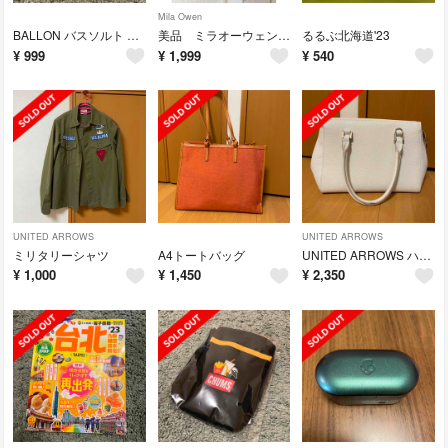
Mila Owen
BALLON バスソルト 4本セット
美品 ミラオーウェン Mila Owen テーパードパンツ
るるぶ北海道'23
¥
999
¥
1,999
¥
540
UNITED ARROWS
UNITED ARROWS
ミリタリーシャツ
A4トートバッグ
UNITED ARROWS ハンドバッグ
¥
1,000
¥
1,450
¥
2,350