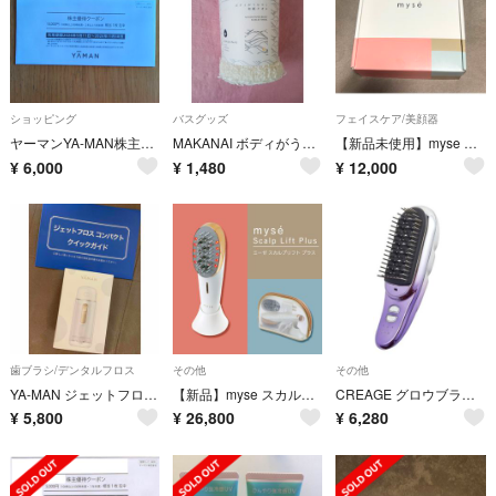
ショッピング
バスグッズ
フェイスケア/美顔器
ヤーマンYA-MAN株主優待券1万円分
MAKANAI ボディがうなづく和紙タオル 白
【新品未使用】myse 超音波美顔器 ディープスキンクリア MS-43P
¥
6,000
¥
1,480
¥
12,000
歯ブラシ/デンタルフロス
その他
その他
YA-MAN ジェットフロス コンパクト YOI-100W
【新品】myse スカルプリフトプラス MS-82W-1 ★ポーチセット
CREAGE グロウブラシ CR-04
¥
5,800
¥
26,800
¥
6,280