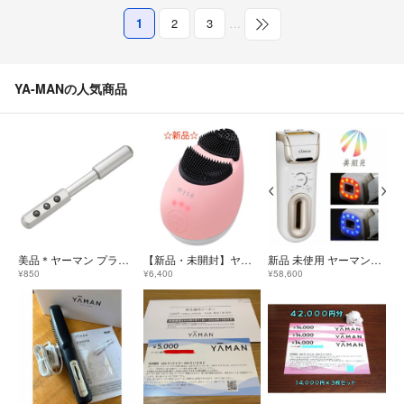
1
2
3
…
YA-MANの人気商品
美品＊ヤーマン プラチナゲルマローラー
【新品・未開封】ヤーマン 洗顔ブラシ ミーゼ mysé クレンズリフト ピンク
新品 未使用 ヤーマン レイボーテ クールプロ YJEA6W
¥850
¥6,400
¥58,600