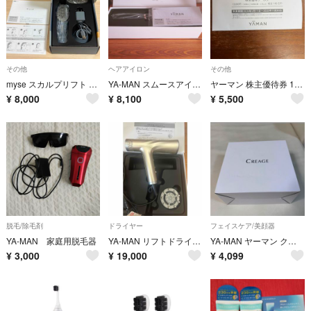
その他
ヘアアイロン
その他
myse スカルプリフト アクティブ MS-82G
YA-MAN スムースアイロンフォトイオン プラス ネイビー YJHBOL
ヤーマン 株主優待券 13000円分 1枚 クーポン 割引券 YA-MAN
¥
8,000
¥
8,100
¥
5,500
脱毛/除毛剤
ドライヤー
フェイスケア/美顔器
YA-MAN 家庭用脱毛器
YA-MAN リフトドライヤー アタッチメント付き
YA-MAN ヤーマン クリアージュ ディープスパリフト CR051T 動作確認済
¥
3,000
¥
19,000
¥
4,099