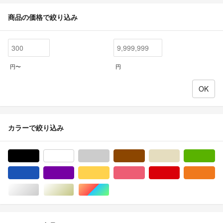
商品の価格で絞り込み
円〜
円
カラーで絞り込み
ブラック/黒色系
ホワイト/白色系
グレー/灰色系
ブラウン/茶色系
ベージュ系
グ
ブルー・ネイビー/青色系
パープル/紫色系
イエロー/黄色系
ピンク/桃色系
レッド/赤色系
オ
シルバー/銀色系
ゴールド/金色系
マルチカラー