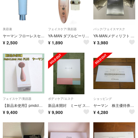
美容液
フェイスケア/美顔器
パック/フェイスマスク
ヤーマン フローレスセラム ハイドレイティング CS21004 YA-MAN Flawless Serum Hydrating
YA-MAN ダブルピーリングプロ 美顔器 IB-36-P2
YA-MANメディリフト 3Dマイクロフィラーアイ
¥
2,500
¥
1,890
¥
3,980
フェイスケア/美顔器
ボディケア/エステ
ショッピング
【新品未使用】pmdclean pro PLUS ヤーマン 〜独自の音波振動テクノロジーで洗浄、角質ケア、マッサージをこの１台に〜
新品未開封 ミーゼ スパトレーナー ヤーマン MS-60N
ヤーマン 株主優待券 13000円
¥
9,400
¥
9,900
¥
4,280