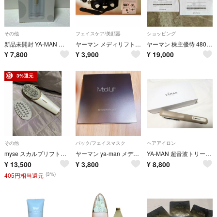
その他
フェイスケア/美顔器
ショッピング
新品未開封 YA-MAN ジェットフロス コンパクト YOI-100W ホワイト 株主優待
ヤーマン メディリフト YA-MAN EP-14BB
ヤーマン 株主優待 48000円分
¥
7,800
¥
3,900
¥
19,000
3%還元
その他
パック/フェイスマスク
ヘアアイロン
myse スカルプリフトプラス MS-82W-1
ヤーマン ya-man メディリフト 3Dマイクロフィラー
YA-MAN 超音波トリートメント グレージュ HC-21G
¥
13,500
¥
3,800
¥
8,800
(3%)
405円相当還元