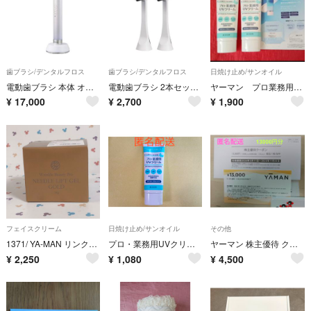
歯ブラシ/デンタルフロス
歯ブラシ/デンタルフロス
日焼け止め/サンオイル
電動歯ブラシ 本体 オーラルリフト SE YA-MAN ヤーマン
電動歯ブラシ 2本セット ヤーマン オーラルリフトSE YOC-OLSE1W
ヤーマン プロ業務用UVクリーム 2本セットおまけ付き
¥
17,000
¥
2,700
¥
1,900
フェイスクリーム
日焼け止め/サンオイル
その他
1371/ YA-MAN リンクルビューティープロ NLゲル ゴールド 50g
プロ・業務用UVクリーム
ヤーマン 株主優待 クーポン １３０００円分 匿名配送☆
¥
2,250
¥
1,080
¥
4,500