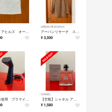
URBAN RESEARCH
シベリアヒルズ オーバーサイズTシャツ BORN HUNTER
アーバンリサーチ ステンカラーコート
00
¥
3,500
CHANEL
新品未使用 プラマイゼロ スタイルスチーマー XRS-D010(FA)
【空瓶】シャネル アリュール オム スポーツ コローニュ スポーツ 150ml
80
¥
1,580