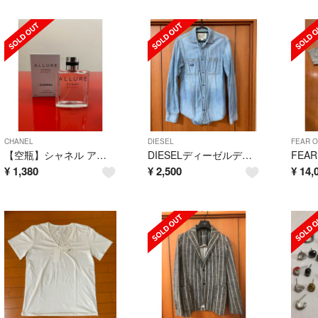
CHANEL
DIESEL
FEAR O
【空瓶】シャネル アリュール オム スポーツ コローニュ オードトワレ100ml
DIESELディーゼルデニムシャツ
¥
1,380
¥
2,500
¥
14,