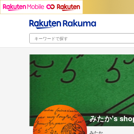
みたか's sho
みたか