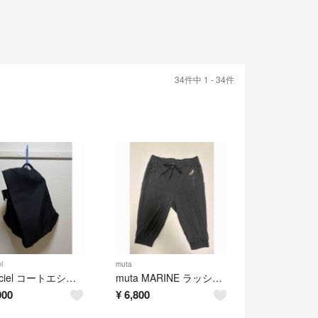
34件中 1 - 34件
l
muta
cote&ciel コートエシエル バックパック リュック isar M
muta MARINE ラッシュ クロップドパンツ
000
¥
6,800