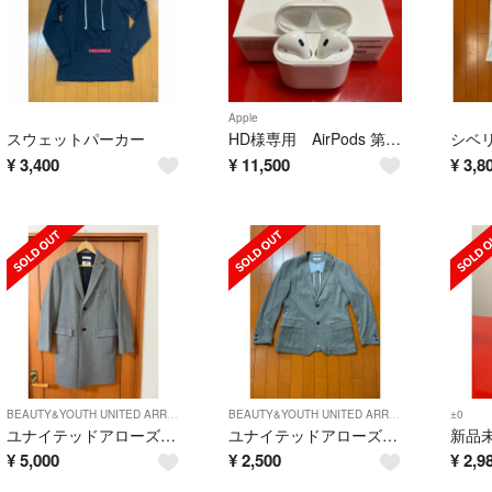
Apple
スウェットパーカー
HD様専用 AirPods 第2世代 APPLE MRXJ2J/A
¥
3,400
¥
11,500
¥
3,8
BEAUTY&YOUTH UNITED ARROWS
BEAUTY&YOUTH UNITED ARROWS
±0
ユナイテッドアローズ チェスターコート
ユナイテッドアローズ ジャケット
¥
5,000
¥
2,500
¥
2,9