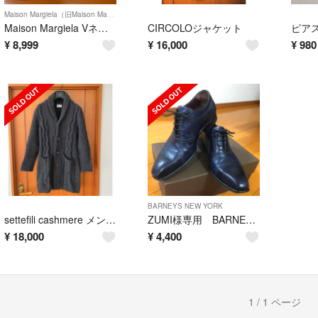
Maison Margiela（旧Maison Martin Margiela）
Maison Margiela VネックTシャツ
CIRCOLOジャケット
ピア
¥
8,999
¥
16,000
¥
980
BARNEYS NEW YORK
settefili cashmere メンズ ロングニットカーディガン
ZUMI様専用 BARNEYS NEWYORK 革靴
¥
18,000
¥
4,400
1 / 1 ページ