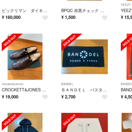
YEEZY
ビックリマン ダイキャストビックリ均一シリーズ 超合金8体セット バラ売り可
BPQC 赤黒チェック 長袖シャツ
¥
160,000
¥
1,500
¥
15,
Crockett&Jones
BANDEL
BANDE
CROCKETT&JONES バーニーズNY別注 コインローファー
ＢＡＮＤＥＬ バスタオル ビーチタオル 新品未使用
¥
19,000
¥
2,700
¥
4,5