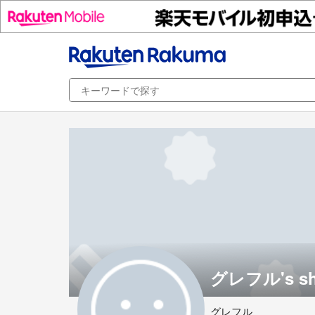
グレフル's s
グレフル