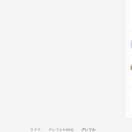
ラクマ
グレフル's shop
グレフル