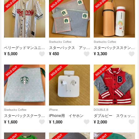
Starbucks Coffee
Starbucks Coffee
ベリーグッドマンユニワンピL
スターバックス アップサイクルコットン コースター&ランチョンマット
スターバックスステンレスタンブラーNARA
¥
5,000
¥
450
¥
3,300
Starbucks Coffee
iPhone
DOUBLE.B
スターバックスクーラーバッグ
iPhone用 イヤホン
ダブルビー スウェットブルゾン120
¥
1,600
¥
1,000
¥
2,000