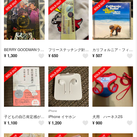
BERRY GOODMANライブDVD
フリーステッチング針先（極太）
カリフォルニア・フィーリン
¥
1,300
¥
650
¥
507
iPhone
子どもの自己肯定感が高まる天使の口ぐせ
iPhone イヤホン
犬用 ハーネス2S
¥
1,100
¥
1,200
¥
900