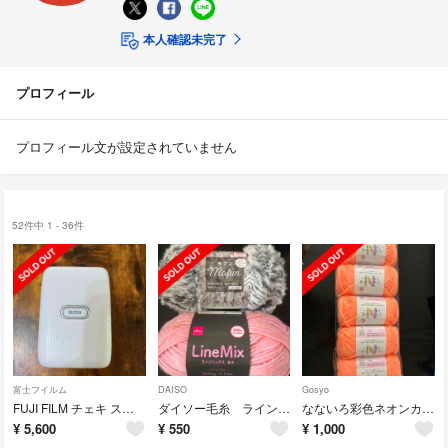
本人確認未完了
プロフィール
プロフィール文が設定されていません
52件中 1 - 36件
富士フイルム
DAISO
Gosyo
FUJI FILM チェキ スマホプリンター INSTAX MINI LINK
ダイソー毛糸 ラインミックスピンク1玉、モフンブラック1玉、2玉セット
なないろ彩色ネオンカラーオレンジ5玉セット
¥
5,600
¥
550
¥
1,000