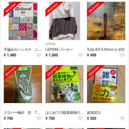
LEPSIM
手編みのハンカチ ニッタオル１０１
LEPSIM パーカー
Tulip 8/0 5.00mm かぎ針
¥
1,480
¥
1,000
¥
499
クロバー輪針 匠 7号 40cm
はじめての観葉植物の手入れと育て方
超雑談力
¥
700
¥
750
¥
555