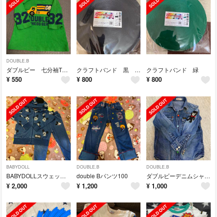
DOUBLE.B
ダブルビー 七分袖Tシャツ110
クラフトバンド 黒 50m
クラフトバンド 緑
¥
550
¥
800
¥
800
BABYDOLL
DOUBLE.B
DOUBLE.B
BABYDOLLスウェットセットアップ上→110下→100 別売り可
double Bパンツ100
ダブルビーデニムシャツ100cm
¥
2,000
¥
1,200
¥
1,000