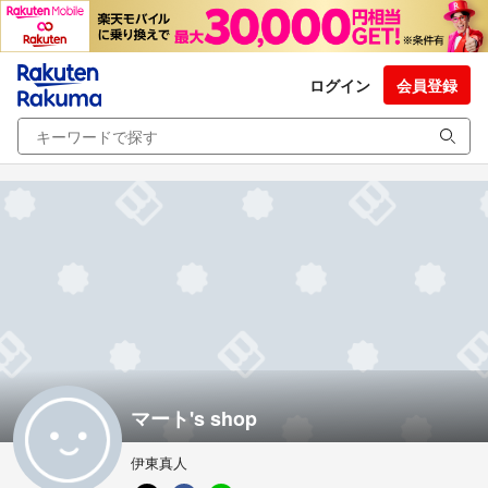
ログイン
会員登録
マート's shop
伊東真人