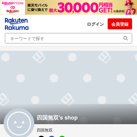
ログイン
会員登録
四国無双's shop
四国無双