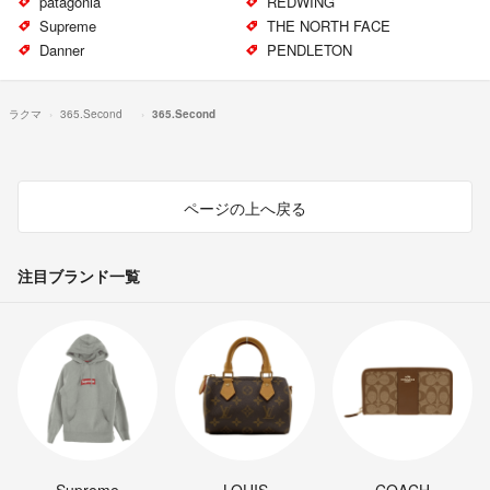
patagonia
REDWING
Supreme
THE NORTH FACE
Danner
PENDLETON
ラクマ
365.Second
365.Second
ページの上へ戻る
注目ブランド一覧
Supreme
LOUIS
COACH