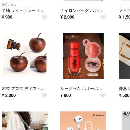
神戸レタス
半袖 ライトグレー トップス
ナイロンバッグ ハンドバッグ ポリエステル100
¥
980
¥
2,000
¥
1,5
木製 アロマ ディフューザー りんご オブジェ 置物 インテリア
シーグラム ハリーポッター ラメライナー ラメグリッター グリフィンドール
¥
2,000
¥
800
¥
500