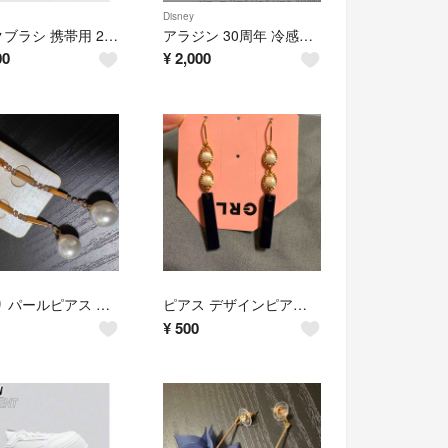
Disney
メイクブラシ 携帯用 2本セット コンパクト フェイスブラシ
アラジン 30周年 冷感シート ジーニー
00
¥
2,000
難あり パールピアス アクセサリー ピアス 耳飾り 揺れるピアス
ピアス デザインピアス 軽量
¥
500