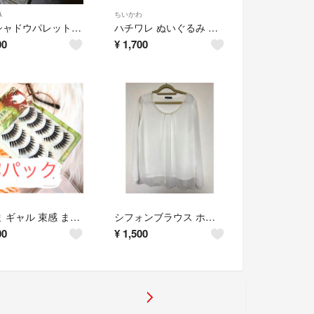
A
ちいかわ
アイシャドウパレット novo ZEESEA 3点 まとめ売り アイシャドー
ハチワレ ぬいぐるみ キーホルダー
00
¥
1,700
つけま ギャル 束感 まつげ 平成 芯太め 芯固め
シフォンブラウス ホワイト
00
¥
1,500