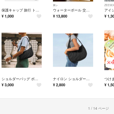
東レ
ZEESE
保護キャップ 旅行 トラベル 漏れ防止 ラバー素材 8個セット
ウォーターボール 交換用 カートリッジ 東レ WB600B WB600C 12個
¥
1,000
¥
13,800
¥
1,3
ショルダーバッグ ボディバッグ ワンハンドル バッグ 旅行 かばん s
ナイロン ショルダーバッグ ブラック かばん M
¥
3,000
¥
2,800
¥
1,5
1 / 14 ページ