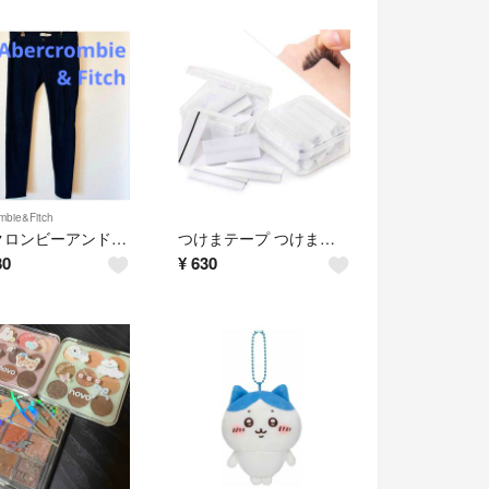
mbie&Fitch
アバクロンビーアンドフィッチ スキニーパンツ デニム ボトムス
つけまテープ つけまのり つけま接着剤 メイクツール
80
¥
630