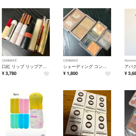
CANMAKE
CANMAKE
Abercro
口紅 リップ リップアンドチーク まとめ売り コスメ
シェーディング コントア キャンメイク セザンヌ まとめ売り
¥
3,780
¥
1,800
¥
3,6