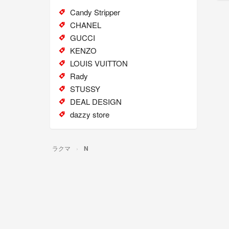
Candy Stripper
CHANEL
GUCCI
KENZO
LOUIS VUITTON
Rady
STUSSY
DEAL DESIGN
dazzy store
ラクマ
N