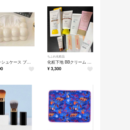
ちふれ化粧品
ティッシュケース プラ素材 雲 ベージュ
化粧下地 BBクリーム 日焼け止め ファンデーション まとめ売り
00
¥
3,300