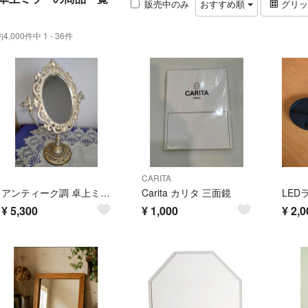
販売中のみ
おすすめ順
グリ
約4,000件中 1 - 36件
CARITA
アンティーク調 卓上ミラー スタンドミラー
Carita カリタ 三面鏡
¥
5,300
¥
1,000
¥
2,0