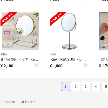
IKEA
IKEA
新品未使用 イケア IKEA 両面ミラー 片面拡大鏡（ラスビーン ）卓上ゴールド
IKEA TRENSUM トレンスーム 卓上ミラー
¥
2,180
¥
1,000
¥
1,7
1
2
3
4
5
ンテリア小物
卓上ミラー