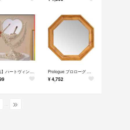
【新品】ハートヴィンテージ風 両面ミラー 卓上鏡 アンティーク ホワイト
Prologue プロローグ スタンド＆ウォールミラーM
99
¥
4,752
…