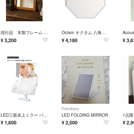
現行品 木製フレーム 卓上ミラー ナチュラル アンティーク調 インテリアミラー
Octam オクタム 八角形ウォールミラーL
¥
3,200
¥
4,180
¥
3,6
Francfranc
LED三面卓上ミラー パールホワイト
LED FOLDING MIRROR
¥
1,600
¥
2,500
¥
2,9