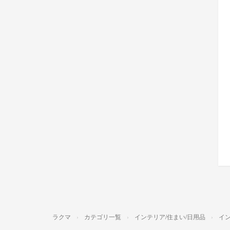
ラクマ
カテゴリ一覧
インテリア/住まい/日用品
イ