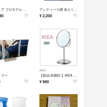
ナピュア プロモデル 角度調整3段付き 折立ミラー エコ 3Lサイズ
アンティーク調 卓上ミラー 楕円形 姫系 ロココ調 シルバー スタンドミラー
40
¥
2,200
IKEA
ミラー
【新品/未開封 】IKEA イケア 両面ミラー 片面拡大鏡（トレンスーム TRENSUM）卓上ミラー テーブルミラー
0
¥
980