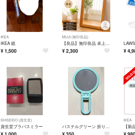
IKEA
MUJI (無印良品)
IKEA 鏡
【良品】無印良品 卓上ミラー 木製 スタンド鏡 パイン材
¥
1,500
¥
2,300
¥
4,9
SHISEIDO (資生堂)
IKEA
資生堂ブラバスミラー
パステルグリーン 折りたたみ式 ハンドミラー 手鏡
¥
1,000
¥
350
¥
98