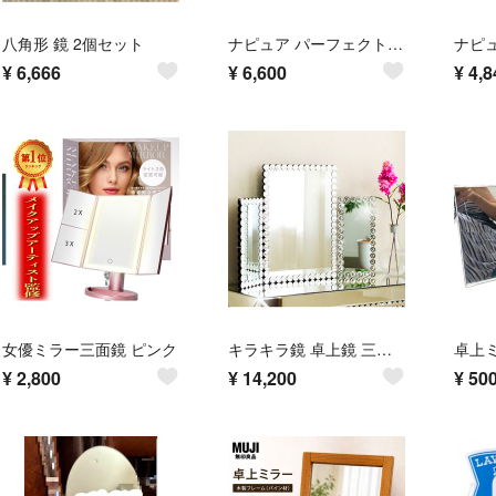
八角形 鏡 2個セット
ナピュア パーフェクトスタイル3WAYミラー
¥
6,666
¥
6,600
¥
4,8
女優ミラー三面鏡 ピンク
キラキラ鏡 卓上鏡 三面鏡 デザインガラス 大きめサイズ
卓上
¥
2,800
¥
14,200
¥
50