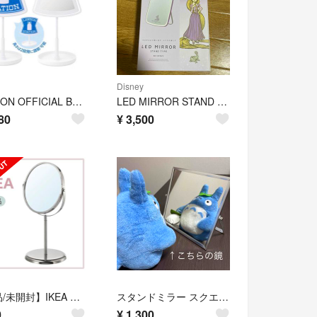
Disney
LAWSON OFFICIAL BOOK ローソンの看板そのまんま卓上ミラー
LED MIRROR STAND TYPE
80
¥
3,500
【新品/未開封】IKEA イケア 両面ミラー 片面拡大鏡（トレンスーム）
スタンドミラー スクエア 卓上鏡 シルバー 角度調整可
0
¥
1,300