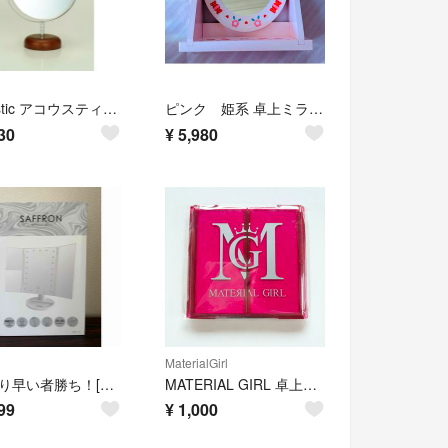
Acoustic アコウスティック スタンドミラー AC-6S
ピンク 姫系 卓上ミラー リボン
30
¥
5,980
MaterialGirl
1点限り早い者勝ち！[新品未使用品]SAFFRON LEDライト付き卓上ミラー
MATERIAL GIRL 卓上ミラー 折りたたみ式 ピンク
99
¥
1,000