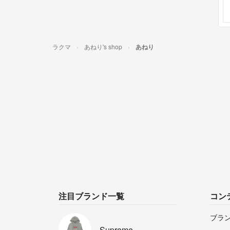
ラクマ
あねり's shop
あねり
注目ブランド一覧
コン
ブラ
Supreme