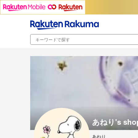
あねり's sho
あねり