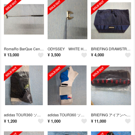
RomaRo BarQue Center パター
ODYSSEY WHITE HOT ＲＸ V- LINE FANG
BRIEFING DRAWSTRING POUCH S
¥
13,000
¥
3,500
¥
4,000
adidas TOUR360 ソックス
adidas TOUR360 ソックス
BRIEFING アイアンヘッドカバー
¥
1,200
¥
1,000
¥
11,000