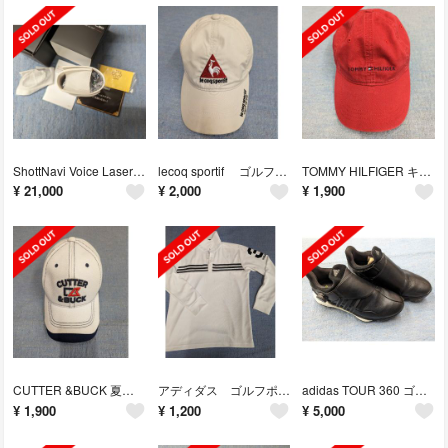
ShottNavi Voice Laser Red Leo
lecoq sportif ゴルフキャップ
TOMMY HILFIGER キャップ
¥
21,000
¥
2,000
¥
1,900
CUTTER &BUCK 夏用キャップ
アディダス ゴルフポロシャツ
adidas TOUR 360 ゴルフシューズ
¥
1,900
¥
1,200
¥
5,000