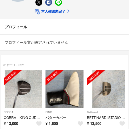
本人確認未完了
プロフィール
プロフィール文が設定されていません
51件中 1 - 36件
COBRA
PING
Bettinardi
COBRA KING CUDA パター
パターカバー
BETTINARDI STADIO RESERVE・JM30
¥
13,000
¥
1,600
¥
13,500