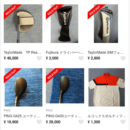
TaylorMade TP Reserve パター TR-M3TC
Fujikura ドライバーヘッドカバー
TaylorMade SIMフェアウェイウッドカバー
¥
46,000
¥
2,000
¥
2,800
PING
PING
PING G425 ユーティリティ 5U
PING G430ユーティリティ 3U
ルコックスポルティフ ゴルフウェア
¥
19,900
¥
29,000
¥
1,500