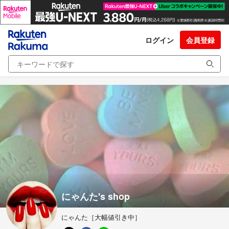
ログイン
会員登録
にゃんた's shop
にゃんた［大幅値引き中］