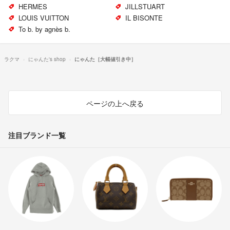
HERMES
JILLSTUART
LOUIS VUITTON
IL BISONTE
To b. by agnès b.
ラクマ
にゃんた's shop
にゃんた［大幅値引き中］
ページの上へ戻る
注目ブランド一覧