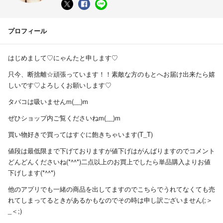
プロフィール
はじめまして♡にゃんたと申します♡
只今、断捨離☆頑張っています！！素敵な方のもとへお届け出来たら嬉
しいです♡よろしくお願いします♡
タバコは吸いませんm(__)m
ぜひショップ内ご覧くださいねm(__)m
買い物好きで買ってはすぐに飽きちゃいます(T_T)
値段は最低限まで下げておりますが値下げはがんばりますのでコメント
どんどんくださいね(*^^*)二点以上のお買上でしたら単品購入よりお値
下げします(*^^*)
他のアプリでも一緒の商品を出してますのでこちらでうれてなくても売
れてしまってるときがあるかもなのでその時は申し訳ございません(;＞
_＜;)