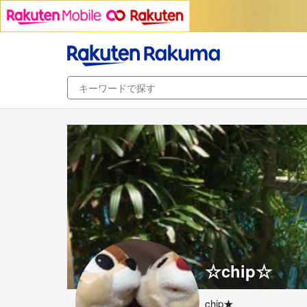
☆chip☆
chip★