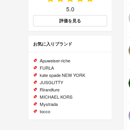
5.0
評価を見る
お気に入りブランド
Apuweiser-riche
FURLA
kate spade NEW YORK
JUSGLITTY
Rirandture
MICHAEL KORS
Mystrada
tocco