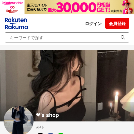
ログイン
会員登録
❤︎'s shop
사나