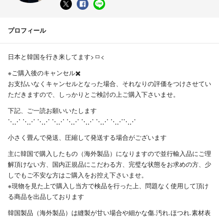
プロフィール
日本と韓国を行き来してます>ㅁ<
※ご購入後のキャンセル✖️
お支払いなくキャンセルとなった場合、それなりの評価をつけさせてい
ただきますので、しっかりとご検討の上ご購入下さいませ。
‍下記、ご一読お願いいたします
⋱⋰ ⋱⋰ ⋱⋰ ⋱⋰ ⋱⋰ ⋱⋰ ⋱⋰ ⋱⋰⋱⋰
小さく畳んで発送、圧縮して発送する場合がございます
主に韓国で購入したもの（海外製品）になりますので並行輸入品にご理
解頂けない方、国内正規品にこだわる方、完璧な状態をお求めの方、少
しでもご不安な方はご購入をお控え下さいませ。
※現物を見た上で購入し当方で検品を行った上、問題なく使用して頂け
る商品を出品しております
韓国製品（海外製品）は縫製が甘い場合や細かな傷.汚れ.ほつれ.素材表