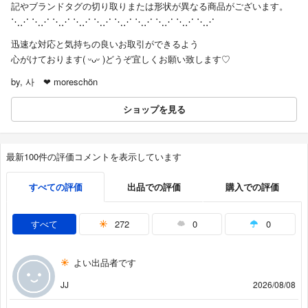
記やブランドタグの切り取りまたは形状が異なる商品がございます。
⋱⋰ ⋱⋰ ⋱⋰ ⋱⋰ ⋱⋰ ⋱⋰ ⋱⋰ ⋱⋰ ⋱⋰ ⋱⋰
迅速な対応と気持ちの良いお取引ができるよう
心がけております( ᵕᴗᵕ )どうぞ宜しくお願い致します♡
by, 사 ❤︎ moreschön
ショップを見る
最新100件の評価コメントを表示しています
すべての評価
出品での評価
購入での評価
すべて
272
0
0
よい出品者です
JJ
2026/08/08