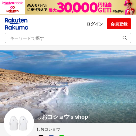
ログイン
会員登録
しおコショウ's shop
しおコショウ