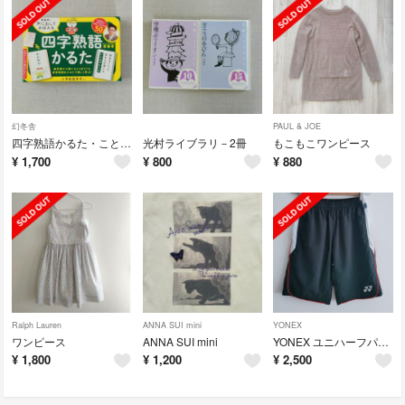
幻冬舎
PAUL & JOE
四字熟語かるた・ことわざかるた
光村ライブラリ－2冊
もこもこワンピース
¥
1,700
¥
800
¥
880
Ralph Lauren
ANNA SUI mini
YONEX
ワンピース
ANNA SUI mini
YONEX ユニハーフパンツ S
¥
1,800
¥
1,200
¥
2,500