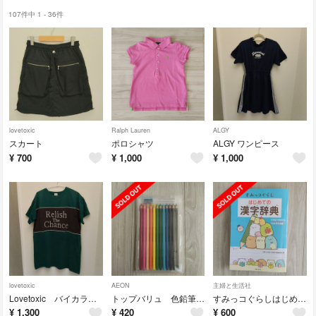
107件中 1 - 36件
lovetoxic
Ralph Lauren
ALGY
スカート
ポロシャツ
ALGY ワンピース
¥
700
¥
1,000
¥
1,000
lovetoxic
AEON
主婦と生活社
Lovetoxic バイカラーTワンピ
トップバリュ 色鉛筆12色
すみっコぐらしはじめての漢字辞典
¥
1,300
¥
420
¥
600