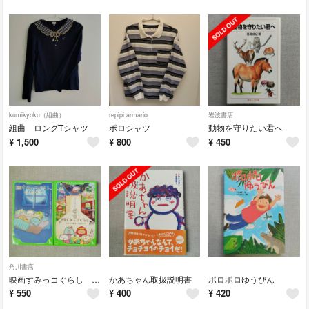
kumikyoku（組曲）
repipi armario
岩波書店
組曲 ロングTシャツ
ポロシャツ
動物を守りたい君へ
¥
1,500
¥
800
¥
450
角川書店
映画すみっコぐらし 2冊
かあちゃん取扱説明書
ポロポロゆうびん
¥
550
¥
400
¥
420