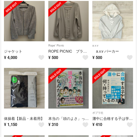
Rope' Picnic
a.v.v
ジャケット
ROPE PICNIC ブラウス
a.v.v パーカー
¥
4,000
¥
500
¥
500
ポプラ社
体操着【新品・未着用】
本当の「頭のよさ」ってなんだろう？
灘中に合格する子は学力のほかに何を持っているのか
¥
1,150
¥
310
¥
410