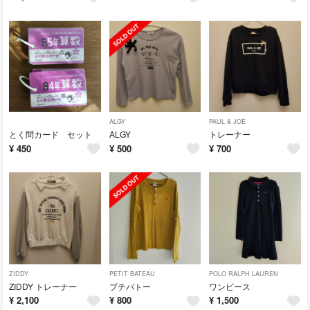
ALGY
PAUL & JOE
とく問カード セット
ALGY
トレーナー
¥
450
¥
500
¥
700
ZIDDY
PETIT BATEAU
POLO RALPH LAUREN
ZIDDY トレーナー
プチバトー
ワンピース
¥
2,100
¥
800
¥
1,500