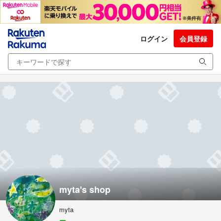
ログイン
会員登録
myta's shop
myta