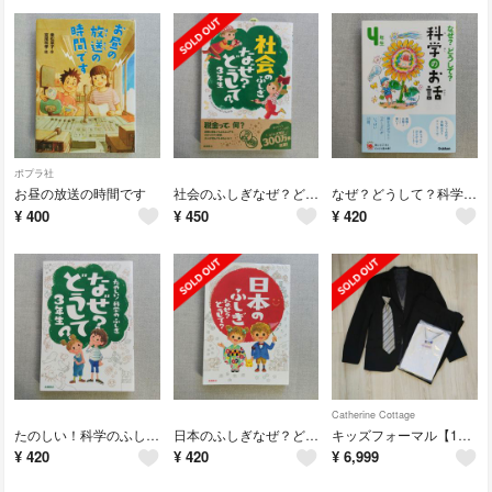
ポプラ社
お昼の放送の時間です
社会のふしぎなぜ？どうして？
なぜ？どうして？科学のお話４年生
¥
400
¥
450
¥
420
Catherine Cottage
たのしい！科学のふしぎなぜ？どうして？
日本のふしぎなぜ？どうして？
キッズフォーマル【150】
¥
420
¥
420
¥
6,999