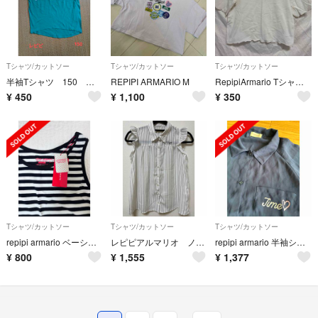
Tシャツ/カットソー
Tシャツ/カットソー
Tシャツ/カットソー
半袖Tシャツ 150 レピピアルマリオ
REPIPI ARMARIO M
RepipiArmario Tシャツ 半袖 ホワイト S
¥
450
¥
1,100
¥
350
Tシャツ/カットソー
Tシャツ/カットソー
Tシャツ/カットソー
repipi armario ベーシックタンクトップ 160cm
レピピアルマリオ ノースリーブシャツ 160 Mサイズ
repipi armario 半袖シャツ
¥
800
¥
1,555
¥
1,377