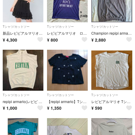
Tシャツ/カットソー
Tシャツ/カットソー
Tシャツ/カットソー
新品レピピアルマリオ ３点セットカーディガンスカート 黒 140cm
レピピアルマリオ ロゴTシャツ 半袖 ネイビー S ワンショル 140
Champion repipi armario ワンピース 150 半袖
¥
4,300
¥
800
¥
2,880
Tシャツ/カットソー
Tシャツ/カットソー
Tシャツ/カットソー
repipi armario(レピピ アルマリオ)ハーフジップスウェット S
【repipi armario】Tシャツ 150
レピピアルマリオ Tシャツ 150〜160
¥
1,000
¥
1,350
¥
590