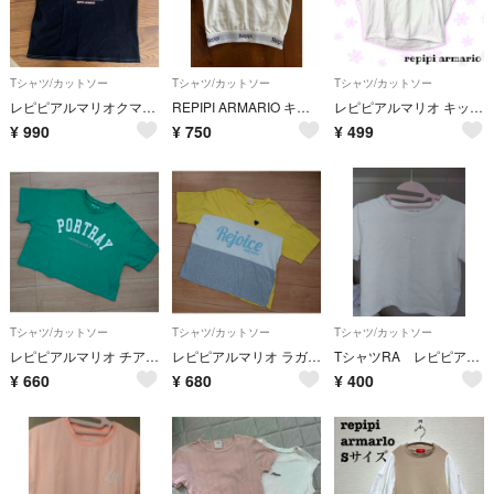
Tシャツ/カットソー
Tシャツ/カットソー
Tシャツ/カットソー
レピピアルマリオクマTシャツMサイズ
REPIPI ARMARIO キッズ ノースリーブ
レピピアルマリオ キッズ 子供服 白Tシャツ 半袖 夏 140 150
¥
990
¥
750
¥
499
Tシャツ/カットソー
Tシャツ/カットソー
Tシャツ/カットソー
レピピアルマリオ チア ロゴ クロップドTシャツ M
レピピアルマリオ ラガー Tシャツ
TシャツRA レピピアルマリオ ロゴ ピタT S ホワイト
¥
660
¥
680
¥
400