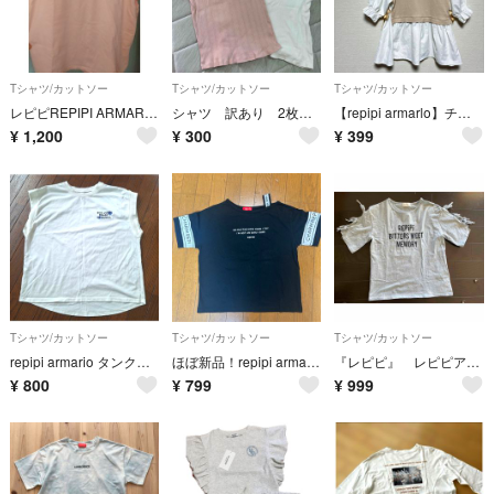
Tシャツ/カットソー
Tシャツ/カットソー
Tシャツ/カットソー
レピピREPIPI ARMARIO ノースリーブTシャツ ピンク M ロゴ刺繍
シャツ 訳あり 2枚 ZARA レピピアルマリオ タンクトップ 半袖
【repipi armarlo】チュニック Sサイズ
¥
1,200
¥
300
¥
399
Tシャツ/カットソー
Tシャツ/カットソー
Tシャツ/カットソー
repipi armario タンクトップ ノースリーブ Sサイズ
ほぼ新品！repipi armario ロゴTシャツ ブラック Sサイズ 150
『レピピ』 レピピアルマリオ 半袖 りぼん Tシャツ 女児
¥
800
¥
799
¥
999