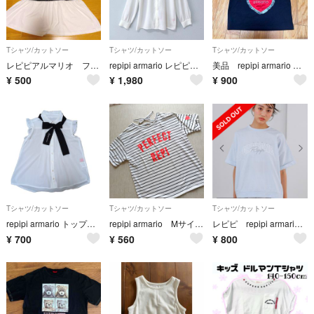
Tシャツ/カットソー
Tシャツ/カットソー
Tシャツ/カットソー
レピピアルマリオ フレアTシャツ
repipi armario レピピアルマリオ 長袖 ホワイト シャツ ティーン
美品 repipi armario レピピアルマリオ ハートフリルTシャツ ショート丈 ブラック M 150 半袖Tシャツ
¥
500
¥
1,980
¥
900
Tシャツ/カットソー
Tシャツ/カットソー
Tシャツ/カットソー
repipi armario トップスXS140
repipi armario MサイズTシャツ 150.160
レピピ repipi armario 【綿100%】キラキラカレッジTee
¥
700
¥
560
¥
800