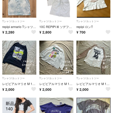
Tシャツ/カットソー
Tシャツ/カットソー
Tシャツ/カットソー
repipi armario Tシャツ 半袖 タイダイ模様 L
10C REPIPI ꕤ ソデフリルセットアップ【セットアイテム】
repipi ロンT
¥
2,280
¥
2,800
¥
700
Tシャツ/カットソー
Tシャツ/カットソー
Tシャツ/カットソー
レピピアルマリオ M 160 ロンT 長袖 黒 ブラック
レピピアルマリオ M 160 ロンT 長袖 白 ホワイト フルーツワッペン
レピピアルマリオ M 160 ロンT 長袖 ラグラン 白 ホワイト ベージュ
¥
2,000
¥
2,000
¥
2,000