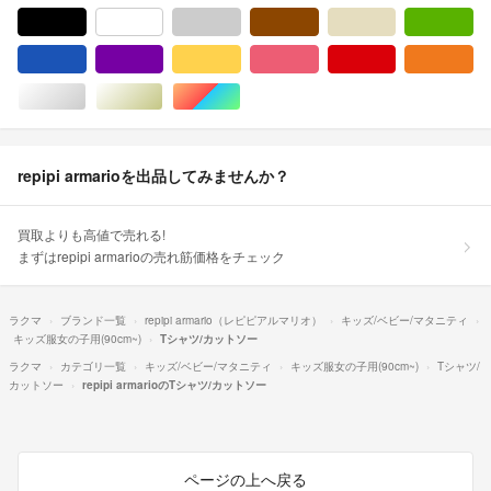
ブラック/黒色系
ホワイト/白色系
グレー/灰色系
ブラウン/茶色系
ベージュ系
グ
ブルー・ネイビー/青色系
パープル/紫色系
イエロー/黄色系
ピンク/桃色系
レッド/赤色系
オ
シルバー/銀色系
ゴールド/金色系
マルチカラー
repipi armarioを出品してみませんか？
買取よりも高値で売れる!
まずはrepipi armarioの売れ筋価格をチェック
ラクマ
ブランド一覧
repipi armario（レピピアルマリオ）
キッズ/ベビー/マタニティ
キッズ服女の子用(90cm~)
Tシャツ/カットソー
ラクマ
カテゴリ一覧
キッズ/ベビー/マタニティ
キッズ服女の子用(90cm~)
Tシャツ/
カットソー
repipi armarioのTシャツ/カットソー
ページの上へ戻る