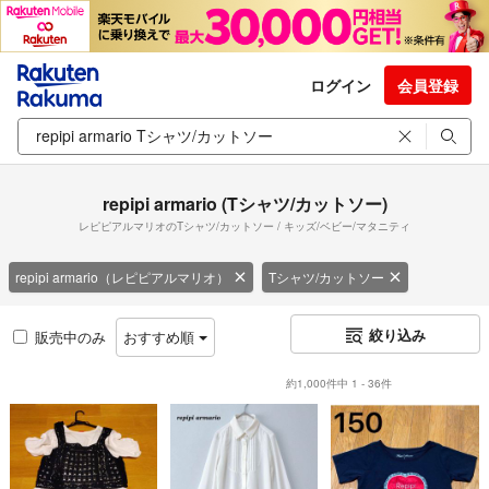
ログイン
会員登録
repipi armario (Tシャツ/カットソー)
レピピアルマリオのTシャツ/カットソー / キッズ/ベビー/マタニティ
repipi armario（レピピアルマリオ）
Tシャツ/カットソー
絞り込み
販売中のみ
おすすめ順
約1,000件中 1 - 36件