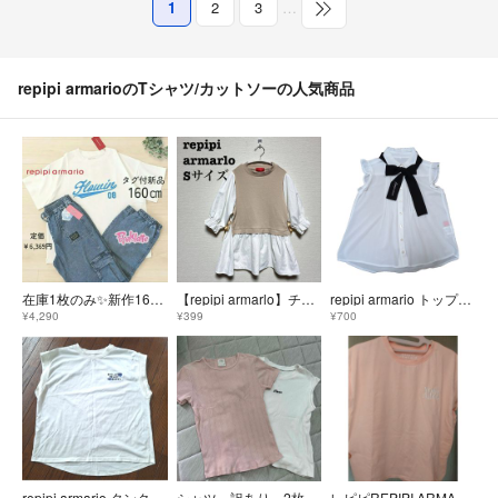
1
2
3
…
repipi armarioのTシャツ/カットソーの人気商品
在庫1枚のみ✨新作160 レピピアルマリオ✕ピンクラテ きゃわT＆接触冷感パンツ
【repipi armarlo】チュニック Sサイズ
repipi armario トップスXS140
¥4,290
¥399
¥700
repipi armario タンクトップ ノースリーブ Sサイズ
シャツ 訳あり 2枚 ZARA レピピアルマリオ タンクトップ 半袖
レピピREPIPI ARMARIO ノースリーブTシャツ ピンク M ロゴ刺繍