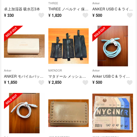
THREE
Anker
卓上加湿器 吸水芯3本
THREE ノベルティ 保冷バッグ
ANKER USB C & ライトニングケーブル 0.9M
¥
330
¥
1,820
¥
500
Anker
MATADOR
Anker
ANKER モバイルバッテリー NANO POWER BANK
マタドール メッシュオーガナイザーバッグセット
Anker USB C & ライトニングケーブル 1.8m
¥
1,850
¥
2,850
¥
500