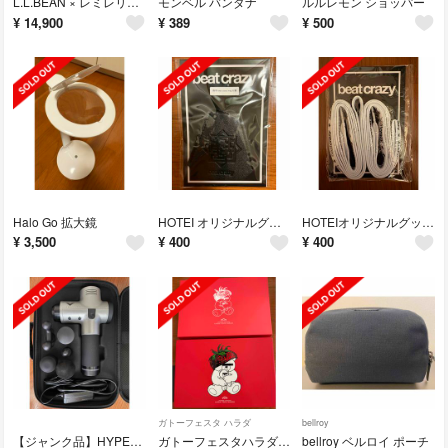
L.L.BEAN × レミレリーフ キャンバストートバッグ
モンベル バンダナ
ルルレモン ショッパー
¥
14,900
¥
389
¥
500
Halo Go 拡大鏡
HOTEI オリジナルグッズ クロシェット
HOTEIオリジナルグッズ シューレース
¥
3,500
¥
400
¥
400
ガトーフェスタ ハラダ
bellroy
【ジャンク品】HYPERVOLT
ガトーフェスタハラダ × UNDERCOVER 缶&紙袋
bellroy ベルロイ ポーチ