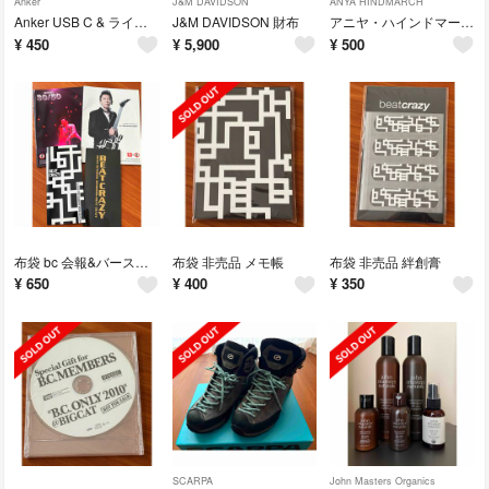
Anker
J&M DAVIDSON
ANYA HINDMARCH
Anker USB C & ライトニングケーブル 0.9m
J&M DAVIDSON 財布
アニヤ・ハインドマーチ ノベルティ
¥
450
¥
5,900
¥
500
布袋 bc 会報&バースデーカードセット
布袋 非売品 メモ帳
布袋 非売品 絆創膏
¥
650
¥
400
¥
350
SCARPA
John Masters Organics