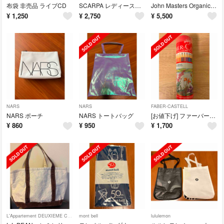
布袋 非売品 ライブCD
SCARPA レディースハイキングシューズ 39サイズ
John Masters Organics C&G シャンプーほか
¥
1,250
¥
2,750
¥
5,500
NARS
NARS
FABER-CASTELL
NARS ポーチ
NARS トートバッグ
[お値下げ] ファーバーカステル 色鉛筆 丸缶 36色セット
¥
860
¥
950
¥
1,700
L'Appartement DEUXIEME CLASSE
mont bell
lululemon