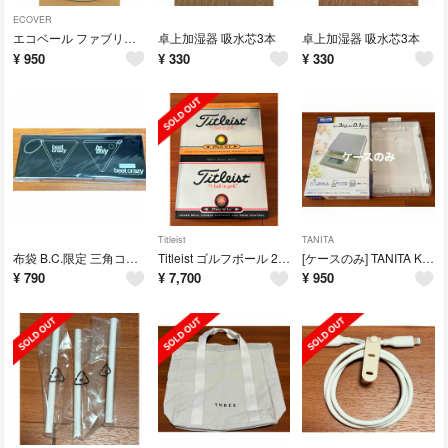
ECOVER
エコベール ファブリックソフナー アップルブロッサム&アーモンド
卓上加湿器 吸水芯3本
卓上加湿器 吸水芯3本
¥
950
¥
330
¥
330
Titleist
TANITA
布袋 B.C.限定 三角コインケース
Titleist ゴルフボール 2ダース
[ケースのみ] TANITA KD-321
¥
790
¥
7,700
¥
950